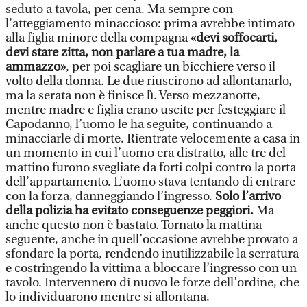
seduto a tavola, per cena. Ma sempre con
l’atteggiamento minaccioso: prima avrebbe intimato
alla figlia minore della compagna
«devi soffocarti,
devi stare zitta, non parlare a tua madre, la
ammazzo»
, per poi scagliare un bicchiere verso il
volto della donna. Le due riuscirono ad allontanarlo,
ma la serata non è finisce lì. Verso mezzanotte,
mentre madre e figlia erano uscite per festeggiare il
Capodanno, l’uomo le ha seguite, continuando a
minacciarle di morte. Rientrate velocemente a casa in
un momento in cui l’uomo era distratto, alle tre del
mattino furono svegliate da forti colpi contro la porta
dell’appartamento. L’uomo stava tentando di entrare
con la forza, danneggiando l’ingresso.
Solo l’arrivo
della polizia ha evitato conseguenze peggiori.
Ma
anche questo non è bastato. Tornato la mattina
seguente, anche in quell’occasione avrebbe provato a
sfondare la porta, rendendo inutilizzabile la serratura
e costringendo la vittima a bloccare l’ingresso con un
tavolo. Intervennero di nuovo le forze dell’ordine, che
lo individuarono mentre si allontana.