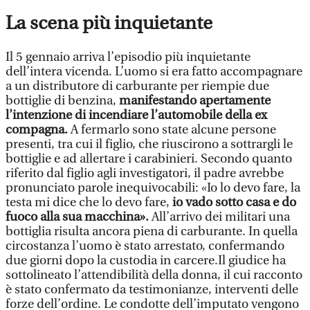
La scena più inquietante
Il 5 gennaio arriva l’episodio più inquietante
dell’intera vicenda. L’uomo si era fatto accompagnare
a un distributore di carburante per riempie due
bottiglie di benzina,
manifestando apertamente
l’intenzione di incendiare l’automobile della ex
compagna.
A fermarlo sono state alcune persone
presenti, tra cui il figlio, che riuscirono a sottrargli le
bottiglie e ad allertare i carabinieri. Secondo quanto
riferito dal figlio agli investigatori, il padre avrebbe
pronunciato parole inequivocabili: «Io lo devo fare, la
testa mi dice che lo devo fare,
io vado sotto casa e do
fuoco alla sua macchina».
All’arrivo dei militari una
bottiglia risulta ancora piena di carburante. In quella
circostanza l’uomo è stato arrestato, confermando
due giorni dopo la custodia in carcere.Il giudice ha
sottolineato l’attendibilità della donna, il cui racconto
è stato confermato da testimonianze, interventi delle
forze dell’ordine. Le condotte dell’imputato vengono