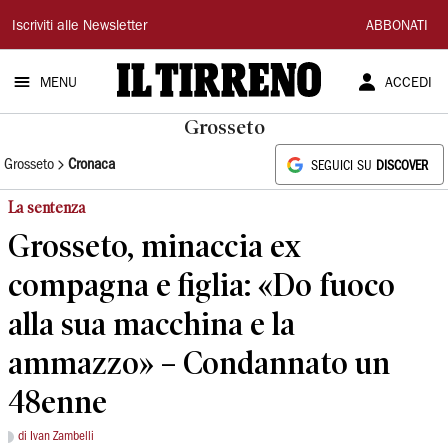
Il
Iscriviti alle Newsletter
ABBONATI
Tirreno
MENU
ACCEDI
Grosseto
Grosseto
Cronaca
SEGUICI SU
DISCOVER
La sentenza
Grosseto, minaccia ex
compagna e figlia: «Do fuoco
alla sua macchina e la
ammazzo» – Condannato un
48enne
di Ivan Zambelli