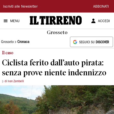
Il
Iscriviti alle Newsletter
ABBONATI
Tirreno
MENU
ACCEDI
Grosseto
Grosseto
Cronaca
SEGUICI SU
DISCOVER
Il caso
Ciclista ferito dall’auto pirata:
senza prove niente indennizzo
di Ivan Zambelli