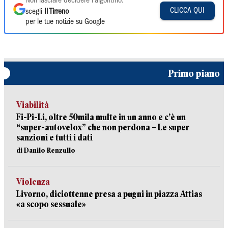
Non lasciare decidere l'algoritmo:
CLICCA QUI
scegli
Il Tirreno
per le tue notizie su Google
Primo piano
Viabilità
Fi-Pi-Li, oltre 50mila multe in un anno e c’è un
“super-autovelox” che non perdona – Le super
sanzioni e tutti i dati
di Danilo Renzullo
Violenza
Livorno, diciottenne presa a pugni in piazza Attias
«a scopo sessuale»