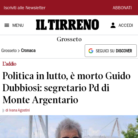
Il
Iscriviti alle Newsletter
ABBONATI
Tirreno
MENU
ACCEDI
Grosseto
Grosseto
Cronaca
SEGUICI SU
DISCOVER
L’addio
Politica in lutto, è morto Guido
Dubbiosi: segretario Pd di
Monte Argentario
di Ivana Agostini