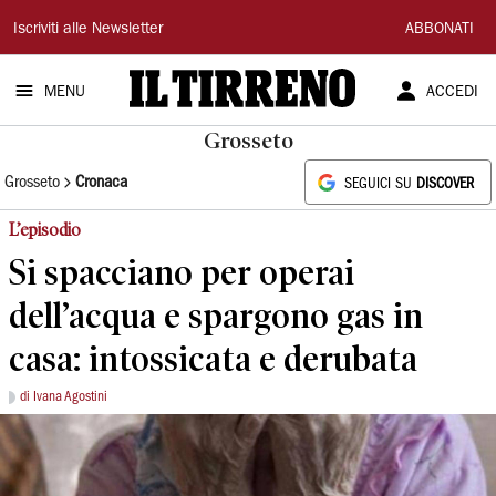
Il
Iscriviti alle Newsletter
ABBONATI
Tirreno
MENU
ACCEDI
Grosseto
Grosseto
Cronaca
SEGUICI SU
DISCOVER
L’episodio
Si spacciano per operai
dell’acqua e spargono gas in
casa: intossicata e derubata
di Ivana Agostini