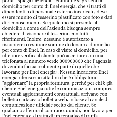
porta – spiega l’azienda – chiunque si presenti a
domicilio per conto di Enel energia, che si tratti di
dipendenti o di personale esterno incaricato, deve
essere munito di tesserino plastificato con foto e dati
di riconoscimento. Se qualcuno si presenta al
domicilio a nome dell’azienda bisogna sempre
chiedere di visionare il tesserino con tutti i
riferimenti. Inoltre, nessuno è autorizzato a
riscuotere o restituire somme di denaro a domicilio
per conto di Enel. In caso di visite al domicilio, per
ulteriore verifica il cliente può accertare con una
telefonata al numero verde 800900860 che l’agenzia
di vendita faccia realmente parte di quelle che
lavorano per Enel energia». Nessun incaricato Enel
energia riferisce ai cittadini che è obbligatorio
“aggiornare” la propria fornitura, perché per chi è già
cliente Enel energia tutte le comunicazioni, compresi
eventuali aggiornamenti contrattuali, arrivano con
bolletta cartacea o bolletta web, in base al canale di
comunicazione ufficiale scelto dal cliente. Se
qualcuno afferma il contrario, quindi, non lavora per
Enel energia e si tratta di un tentativo di truffa.