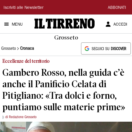
Il
Iscriviti alle Newsletter
ABBONATI
Tirreno
MENU
ACCEDI
Grosseto
Grosseto
Cronaca
SEGUICI SU
DISCOVER
Eccellenze del territorio
Gambero Rosso, nella guida c’è
anche il Panificio Celata di
Pitigliano: «Tra dolci e forno,
puntiamo sulle materie prime»
di Redazione Grosseto