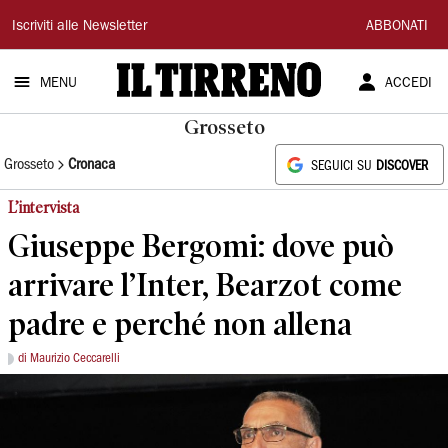
Il
Iscriviti alle Newsletter
ABBONATI
Tirreno
MENU
ACCEDI
Grosseto
Grosseto
Cronaca
SEGUICI SU
DISCOVER
L’intervista
Giuseppe Bergomi: dove può
arrivare l’Inter, Bearzot come
padre e perché non allena
di Maurizio Ceccarelli