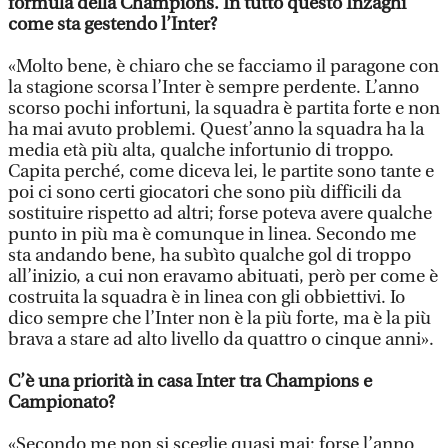
formula della Champions. In tutto questo Inzaghi
come sta gestendo l’Inter?
«Molto bene, è chiaro che se facciamo il paragone con
la stagione scorsa l’Inter è sempre perdente. L’anno
scorso pochi infortuni, la squadra è partita forte e non
ha mai avuto problemi. Quest’anno la squadra ha la
media età più alta, qualche infortunio di troppo.
Capita perché, come diceva lei, le partite sono tante e
poi ci sono certi giocatori che sono più difficili da
sostituire rispetto ad altri; forse poteva avere qualche
punto in più ma è comunque in linea. Secondo me
sta andando bene, ha subìto qualche gol di troppo
all’inizio, a cui non eravamo abituati, però per come è
costruita la squadra è in linea con gli obbiettivi. Io
dico sempre che l’Inter non è la più forte, ma è la più
brava a stare ad alto livello da quattro o cinque anni».
C’è una priorità in casa Inter tra Champions e
Campionato?
«Secondo me non si sceglie quasi mai: forse l’anno