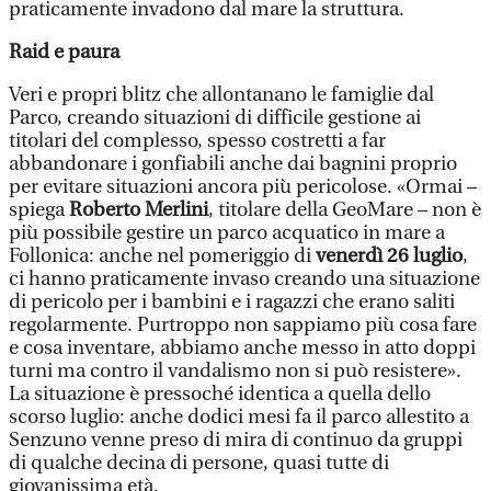
praticamente invadono dal mare la struttura.
Raid e paura
Veri e propri blitz che allontanano le famiglie dal
Parco, creando situazioni di difficile gestione ai
titolari del complesso, spesso costretti a far
abbandonare i gonfiabili anche dai bagnini proprio
per evitare situazioni ancora più pericolose. «Ormai –
spiega
Roberto Merlini
, titolare della GeoMare – non è
più possibile gestire un parco acquatico in mare a
Follonica: anche nel pomeriggio di
venerdì 26 luglio
,
ci hanno praticamente invaso creando una situazione
di pericolo per i bambini e i ragazzi che erano saliti
regolarmente. Purtroppo non sappiamo più cosa fare
e cosa inventare, abbiamo anche messo in atto doppi
turni ma contro il vandalismo non si può resistere».
La situazione è pressoché identica a quella dello
scorso luglio: anche dodici mesi fa il parco allestito a
Senzuno venne preso di mira di continuo da gruppi
di qualche decina di persone, quasi tutte di
giovanissima età.