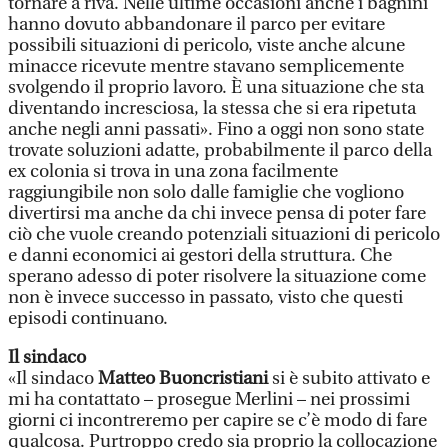
tornare a riva. Nelle ultime occasioni anche i bagnini
hanno dovuto abbandonare il parco per evitare
possibili situazioni di pericolo, viste anche alcune
minacce ricevute mentre stavano semplicemente
svolgendo il proprio lavoro. È una situazione che sta
diventando incresciosa, la stessa che si era ripetuta
anche negli anni passati». Fino a oggi non sono state
trovate soluzioni adatte, probabilmente il parco della
ex colonia si trova in una zona facilmente
raggiungibile non solo dalle famiglie che vogliono
divertirsi ma anche da chi invece pensa di poter fare
ciò che vuole creando potenziali situazioni di pericolo
e danni economici ai gestori della struttura. Che
sperano adesso di poter risolvere la situazione come
non è invece successo in passato, visto che questi
episodi continuano.
Il sindaco
«Il sindaco
Matteo Buoncristiani
si è subito attivato e
mi ha contattato – prosegue Merlini – nei prossimi
giorni ci incontreremo per capire se c’è modo di fare
qualcosa. Purtroppo credo sia proprio la collocazione