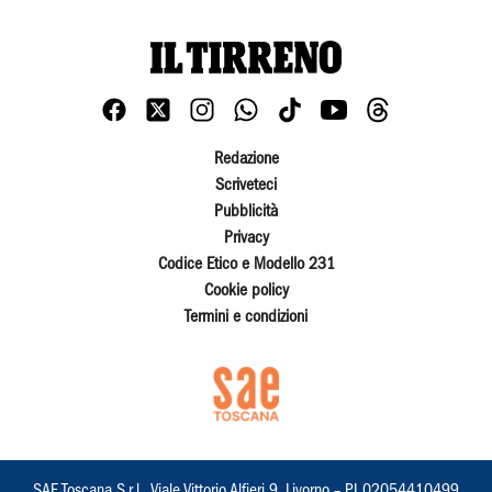
Redazione
Scriveteci
Pubblicità
Privacy
Codice Etico e Modello 231
Cookie policy
Termini e condizioni
SAE Toscana S.r.l., Viale Vittorio Alfieri 9, Livorno – PI 02054410499