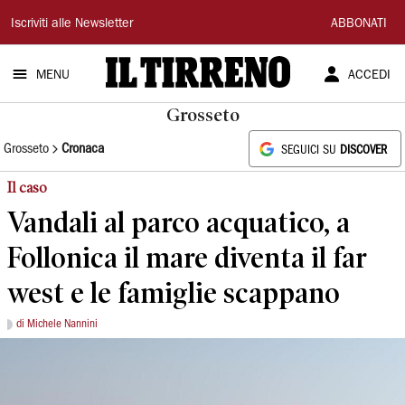
Il
Iscriviti alle Newsletter
ABBONATI
Tirreno
MENU
ACCEDI
Grosseto
Grosseto
Cronaca
SEGUICI SU
DISCOVER
Il caso
Vandali al parco acquatico, a
Follonica il mare diventa il far
west e le famiglie scappano
di Michele Nannini