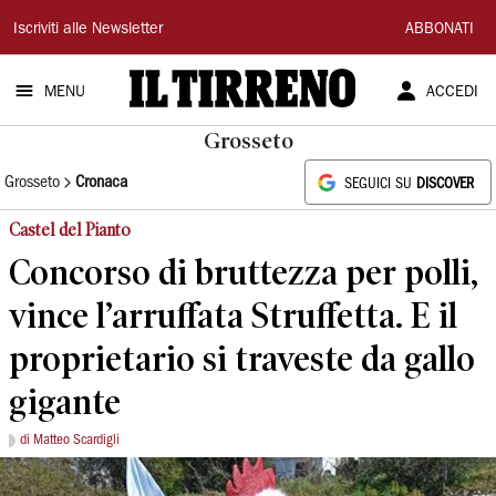
Il
Iscriviti alle Newsletter
ABBONATI
Tirreno
MENU
ACCEDI
Grosseto
Grosseto
Cronaca
SEGUICI SU
DISCOVER
Castel del Pianto
Concorso di bruttezza per polli,
vince l’arruffata Struffetta. E il
proprietario si traveste da gallo
gigante
di Matteo Scardigli