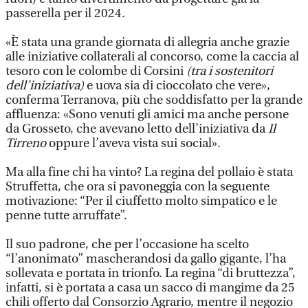
passerella per il 2024.
«È stata una grande giornata di allegria anche grazie
alle iniziative collaterali al concorso, come la caccia al
tesoro con le colombe di Corsini
(tra i sostenitori
dell’iniziativa)
e uova sia di cioccolato che vere»,
conferma Terranova, più che soddisfatto per la grande
affluenza: «Sono venuti gli amici ma anche persone
da Grosseto, che avevano letto dell’iniziativa da
Il
Tirreno
oppure l’aveva vista sui social».
Ma alla fine chi ha vinto? La regina del pollaio è stata
Struffetta, che ora si pavoneggia con la seguente
motivazione: “Per il ciuffetto molto simpatico e le
penne tutte arruffate”.
Il suo padrone, che per l’occasione ha scelto
“l’anonimato” mascherandosi da gallo gigante, l’ha
sollevata e portata in trionfo. La regina “di bruttezza”,
infatti, si è portata a casa un sacco di mangime da 25
chili offerto dal Consorzio Agrario, mentre il negozio