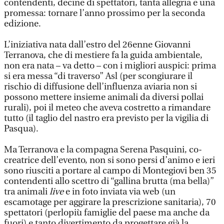
contendenti, decine di spettatori, tanta allegria e una
promessa: tornare l’anno prossimo per la seconda
edizione.
L’iniziativa nata dall’estro del 26enne Giovanni
Terranova, che di mestiere fa la guida ambientale,
non era nata – va detto – con i migliori auspici: prima
si era messa “di traverso” Asl (per scongiurare il
rischio di diffusione dell’influenza aviaria non si
possono mettere insieme animali da diversi pollai
rurali), poi il meteo che aveva costretto a rimandare
tutto (il taglio del nastro era previsto per la vigilia di
Pasqua).
Ma Terranova e la compagna Serena Pasquini, co-
creatrice dell’evento, non si sono persi d’animo e ieri
sono riusciti a portare al campo di Montegiovi ben 35
contendenti allo scettro di “gallina brutta (ma bella)”
tra animali
live
e in foto inviata via web (un
escamotage per aggirare la prescrizione sanitaria), 70
spettatori (perlopiù famiglie del paese ma anche da
fuori) e tanto divertimento da progettare già la