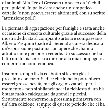
di animali Alfa-Tec di Grosseto un sacco da 10 chili
per i pulcini. In palio c’era anche un simpatico
cartello (e non poteva essere altrimenti) con su scritto
“attenzione polli”.
La giornata di aggregazione per famiglie è stata anche
occasione di crescita culturale grazie al successo della
mostra dedicata al compianto artista e compaesano
Alberto Pasquini (padre di Serena) a cui era dedicata
un’esposizione postuma con opere che «hanno
attratto tante persone a vederle. Un successo che ha
fatto molto piacere sia a me che alla mia compagna»,
conferma ancora Teranova.
Insomma, dopo il via col botto si lavora già al
prossimo concorso. Si dice che in ballo potrebbero
esserci grosse novità, ma gli organizzatori – per il
momento – non si sbilanciano: «La richiesta di un bis
è stata molto caldeggiata da grandi e piccini.
Sicuramente torneremo la prossima primavera con
un’altra edizione, sempre di questo periodo che ci ha