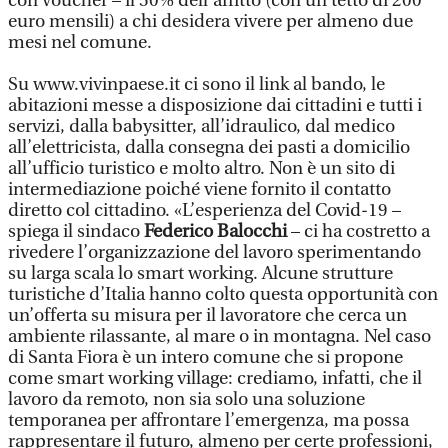
con voucher – il 50% dell’affitto (con un tetto di 200
euro mensili) a chi desidera vivere per almeno due
mesi nel comune.
Su www.vivinpaese.it ci sono il link al bando, le
abitazioni messe a disposizione dai cittadini e tutti i
servizi, dalla babysitter, all’idraulico, dal medico
all’elettricista, dalla consegna dei pasti a domicilio
all’ufficio turistico e molto altro. Non è un sito di
intermediazione poiché viene fornito il contatto
diretto col cittadino. «L’esperienza del Covid-19 –
spiega il sindaco
Federico Balocchi
– ci ha costretto a
rivedere l’organizzazione del lavoro sperimentando
su larga scala lo smart working. Alcune strutture
turistiche d’Italia hanno colto questa opportunità con
un’offerta su misura per il lavoratore che cerca un
ambiente rilassante, al mare o in montagna. Nel caso
di Santa Fiora è un intero comune che si propone
come smart working village: crediamo, infatti, che il
lavoro da remoto, non sia solo una soluzione
temporanea per affrontare l’emergenza, ma possa
rappresentare il futuro, almeno per certe professioni,