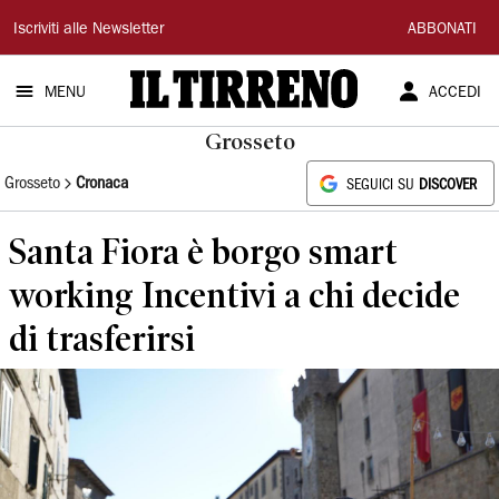
Il
Iscriviti alle Newsletter
ABBONATI
Tirreno
MENU
ACCEDI
Grosseto
Grosseto
Cronaca
SEGUICI SU
DISCOVER
Santa Fiora è borgo smart
working Incentivi a chi decide
di trasferirsi