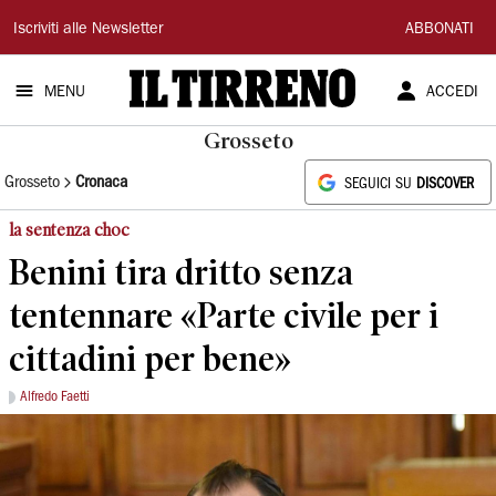
Il
Iscriviti alle Newsletter
ABBONATI
Tirreno
MENU
ACCEDI
Grosseto
Grosseto
Cronaca
SEGUICI SU
DISCOVER
la sentenza choc
Benini tira dritto senza
tentennare «Parte civile per i
cittadini per bene»
Alfredo Faetti