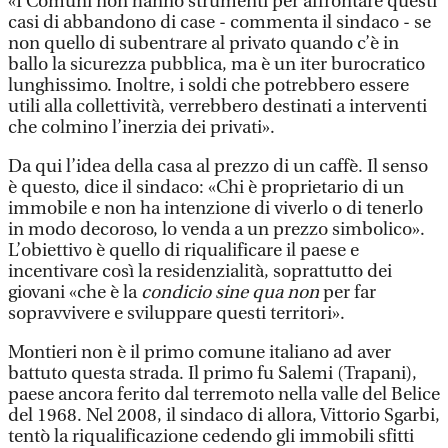
«I Comuni non hanno strumenti per affrontare questi
casi di abbandono di case - commenta il sindaco - se
non quello di subentrare al privato quando c’è in
ballo la sicurezza pubblica, ma è un iter burocratico
lunghissimo. Inoltre, i soldi che potrebbero essere
utili alla collettività, verrebbero destinati a interventi
che colmino l’inerzia dei privati».
Da qui l’idea della casa al prezzo di un caffè. Il senso
è questo, dice il sindaco: «Chi è proprietario di un
immobile e non ha intenzione di viverlo o di tenerlo
in modo decoroso, lo venda a un prezzo simbolico».
L’obiettivo è quello di riqualificare il paese e
incentivare così la residenzialità, soprattutto dei
giovani «che è la
condicio sine qua non
per far
sopravvivere e sviluppare questi territori».
Montieri non è il primo comune italiano ad aver
battuto questa strada. Il primo fu Salemi (Trapani),
paese ancora ferito dal terremoto nella valle del Belice
del 1968. Nel 2008, il sindaco di allora, Vittorio Sgarbi,
tentò la riqualificazione cedendo gli immobili sfitti