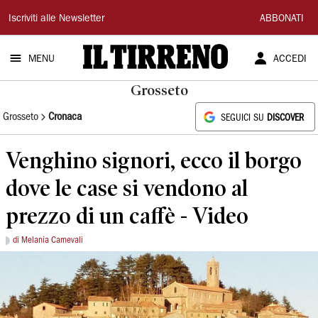
Il
Iscriviti alle Newsletter
ABBONATI
Tirreno
MENU
ACCEDI
Grosseto
Grosseto
Cronaca
SEGUICI SU
DISCOVER
Venghino signori, ecco il borgo
dove le case si vendono al
prezzo di un caffè - Video
di Melania Carnevali