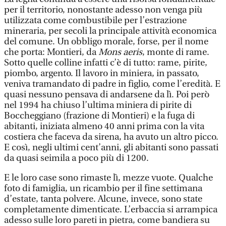
per il territorio, nonostante adesso non venga più
utilizzata come combustibile per l’estrazione
mineraria, per secoli la principale attività economica
del comune. Un obbligo morale, forse, per il nome
che porta: Montieri, da
Mons aeris
, monte di rame.
Sotto quelle colline infatti c’è di tutto: rame, pirite,
piombo, argento. Il lavoro in miniera, in passato,
veniva tramandato di padre in figlio, come l’eredità. E
quasi nessuno pensava di andarsene da lì. Poi però
nel 1994 ha chiuso l’ultima miniera di pirite di
Boccheggiano (frazione di Montieri) e la fuga di
abitanti, iniziata almeno 40 anni prima con la vita
costiera che faceva da sirena, ha avuto un altro picco.
E così, negli ultimi cent’anni, gli abitanti sono passati
da quasi seimila a poco più di 1200.
E le loro case sono rimaste lì, mezze vuote. Qualche
foto di famiglia, un ricambio per il fine settimana
d’estate, tanta polvere. Alcune, invece, sono state
completamente dimenticate. L’erbaccia si arrampica
adesso sulle loro pareti in pietra, come bandiera su