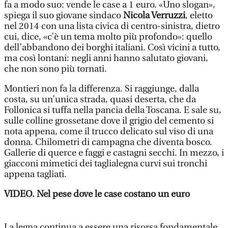
fa a modo suo: vende le case a 1 euro. «Uno slogan»,
spiega il suo giovane sindaco
Nicola Verruzzi
, eletto
nel 2014 con una lista civica di centro-sinistra, dietro
cui, dice, «c’è un tema molto più profondo»: quello
dell’abbandono dei borghi italiani. Così vicini a tutto,
ma così lontani: negli anni hanno salutato giovani,
che non sono più tornati.
Montieri non fa la differenza. Si raggiunge, dalla
costa, su un’unica strada, quasi deserta, che da
Follonica si tuffa nella pancia della Toscana. E sale su,
sulle colline grossetane dove il grigio del cemento si
nota appena, come il trucco delicato sul viso di una
donna. Chilometri di campagna che diventa bosco.
Gallerie di querce e faggi e castagni secchi. In mezzo, i
giacconi mimetici dei taglialegna curvi sui tronchi
appena tagliati.
VIDEO. Nel pese dove le case costano un euro
La legna continua a essere una risorsa fondamentale