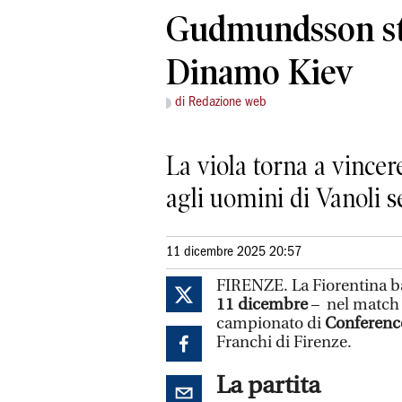
Gudmundsson st
Dinamo Kiev
di Redazione web
La viola torna a vincere
agli uomini di Vanoli 
11 dicembre 2025 20:57
FIRENZE. La Fiorentina ba
11 dicembre
– nel match v
campionato di
Conferenc
Franchi di Firenze.
La partita