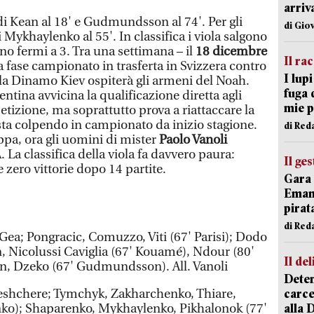
arriv
l di Kean al 18' e Gudmundsson al 74'. Per gli
di Gio
ykhaylenko al 55'. In classifica i viola salgono
ano fermi a 3. Tra una settimana – il
18 dicembre
Il ra
a fase campionato in trasferta in Svizzera contro
I lup
la Dinamo Kiev ospiterà gli armeni del Noah.
fuga 
entina avvicina la qualificazione diretta agli
mie 
petizione, ma soprattutto prova a riattaccare la
 sta colpendo in campionato da inizio stagione.
di Red
oppa, ora gli uomini di mister
Paolo Vanoli
 La classifica della viola fa davvero paura:
Il ge
 zero vittorie dopo 14 partite.
Gara 
Emanu
pirat
di Red
ea; Pongracic, Comuzzo, Viti (67' Parisi); Dodo
, Nicolussi Caviglia (67' Kouamé), Ndour (80'
Il del
an, Dzeko (67' Gudmundsson). All. Vanoli
Deten
carce
shchere; Tymchyk, Zakharchenko, Thiare,
alla 
ko); Shaparenko, Mykhaylenko, Pikhalonok (77'