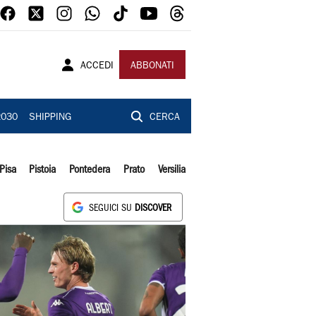
ACCEDI
ABBONATI
2030
SHIPPING
CERCA
Pisa
Pistoia
Pontedera
Prato
Versilia
SEGUICI SU
DISCOVER