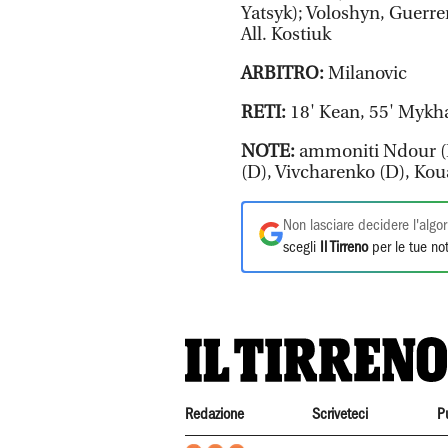
Yatsyk); Voloshyn, Guerr
All. Kostiuk
ARBITRO:
Milanovic
RETI:
18' Kean, 55' Myk
NOTE:
ammoniti Ndour (F
(D), Vivcharenko (D), Kou
Non lasciare decidere l'algor
scegli
Il Tirreno
per le tue not
Redazione
Scriveteci
P