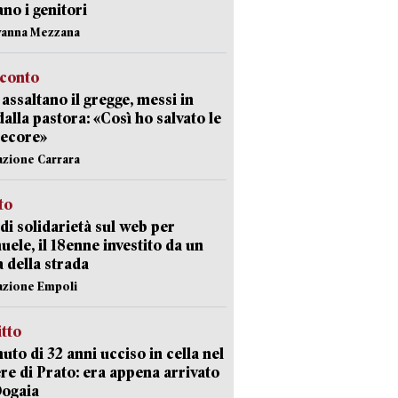
ano i genitori
vanna Mezzana
cconto
i assaltano il gregge, messi in
dalla pastora: «Così ho salvato le
pecore»
azione Carrara
sto
di solidarietà sul web per
ele, il 18enne investito da un
a della strada
azione Empoli
itto
uto di 32 anni ucciso in cella nel
re di Prato: era appena arrivato
Dogaia