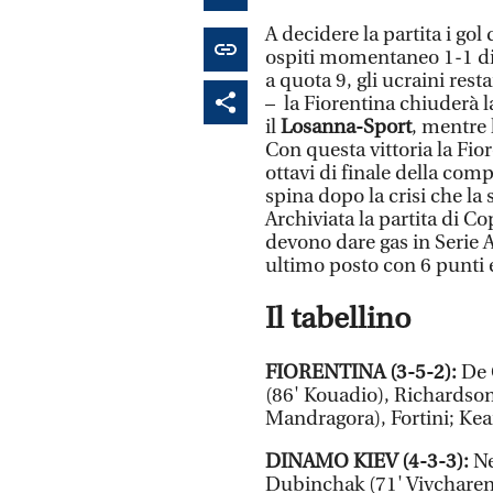
A decidere la partita i go
ospiti momentaneo 1-1 di M
a quota 9, gli ucraini rest
– la Fiorentina chiuderà l
il
Losanna-Sport
, mentre 
Con questa vittoria la Fior
ottavi di finale della com
spina dopo la crisi che la
Archiviata la partita di C
devono dare gas in Serie A.
ultimo posto con 6 punti e
Il tabellino
FIORENTINA (3-5-2):
De G
(86' Kouadio), Richardson
Mandragora), Fortini; Ke
DINAMO KIEV (4-3-3):
Ne
Dubinchak (71' Vivcharen