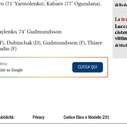
ero (71' Yarmolenko), Kabaev (77' Ogundana).
di Red
La tr
Lucca
haylenko, 74' Gudmundsson
ciste
vitti
), Dubinchak (D), Gudmundsson (F), Thiare
di Mic
adio (F)
itmo:
CLICCA QUI
izie su Google
ubblicità
Privacy
Codice Etico e Modello 231