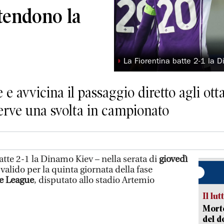
endono la
◗
La Fiorentina batte 2-1 la 
 e avvicina il passaggio diretto agli ott
serve una svolta in campionato
tte 2-1 la Dinamo Kiev – nella serata di
giovedì
alido per la quinta giornata della fase
e League
, disputato allo stadio Artemio
Il lut
Morto
del d