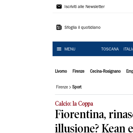
Il
Iscriviti alle Newsletter
Tirreno
Sfoglia il quotidiano
MENU
TOSCANA
ITAL
Livorno
Firenze
Cecina-Rosignano
Emp
Firenze
Sport
Calcio: la Coppa
Fiorentina, rinas
illusione? Kean 