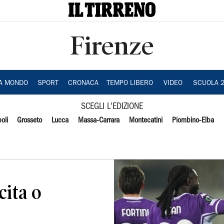
Firenze
IA MONDO
SPORT
CRONACA
TEMPO LIBERO
VIDEO
SCUOLA 
SCEGLI L'EDIZIONE
oli
Grosseto
Lucca
Massa-Carrara
Montecatini
Piombino-Elba
cita o
e