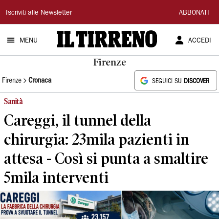
Il
Iscriviti alle Newsletter
ABBONATI
Tirreno
MENU
ACCEDI
Firenze
Firenze
Cronaca
SEGUICI SU
DISCOVER
Sanità
Careggi, il tunnel della
chirurgia: 23mila pazienti in
attesa - Così si punta a smaltire
5mila interventi