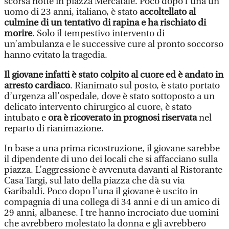
scorsa notte in piazza Mercatale. Poco dopo l’una un
uomo di 23 anni, italiano, è stato
accoltellato al
culmine di un tentativo di rapina e ha rischiato di
morire
. Solo il tempestivo intervento di
un’ambulanza e le successive cure al pronto soccorso
hanno evitato la tragedia.
Il giovane infatti è stato colpito al cuore ed è andato in
arresto cardiaco
. Rianimato sul posto, è stato portato
d’urgenza all’ospedale, dove è stato sottoposto a un
delicato intervento chirurgico al cuore, è stato
intubato e
ora è ricoverato in prognosi riservata
nel
reparto di rianimazione.
In base a una prima ricostruzione, il giovane sarebbe
il dipendente di uno dei locali che si affacciano sulla
piazza. L’aggressione è avvenuta davanti al Ristorante
Casa Targi, sul lato della piazza che dà su via
Garibaldi. Poco dopo l’una il giovane è uscito in
compagnia di una collega di 34 anni e di un amico di
29 anni, albanese. I tre hanno incrociato due uomini
che avrebbero molestato la donna e gli avrebbero