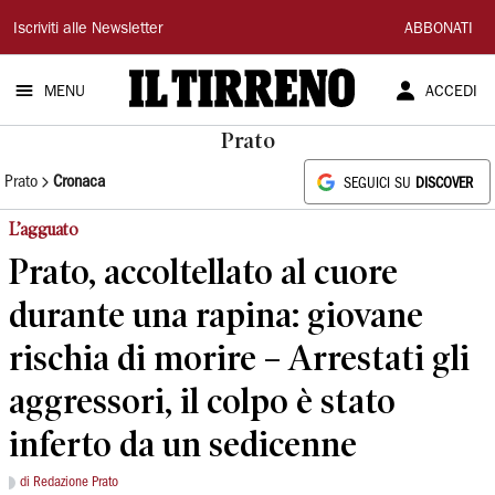
Il
Iscriviti alle Newsletter
ABBONATI
Tirreno
MENU
ACCEDI
Prato
Prato
Cronaca
SEGUICI SU
DISCOVER
L’agguato
Prato, accoltellato al cuore
durante una rapina: giovane
rischia di morire – Arrestati gli
aggressori, il colpo è stato
inferto da un sedicenne
di Redazione Prato