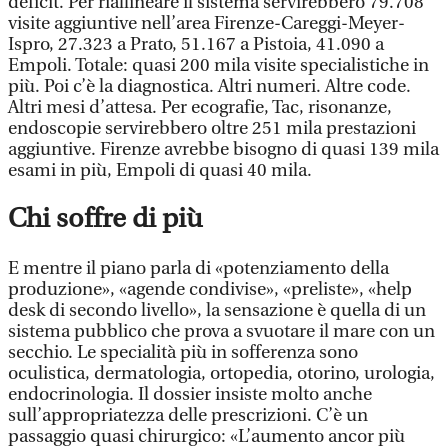
deficit. Per riallineare il sistema servirebbero 79.708
visite aggiuntive nell’area Firenze-Careggi-Meyer-
Ispro, 27.323 a Prato, 51.167 a Pistoia, 41.090 a
Empoli. Totale: quasi 200 mila visite specialistiche in
più. Poi c’è la diagnostica. Altri numeri. Altre code.
Altri mesi d’attesa. Per ecografie, Tac, risonanze,
endoscopie servirebbero oltre 251 mila prestazioni
aggiuntive. Firenze avrebbe bisogno di quasi 139 mila
esami in più, Empoli di quasi 40 mila.
Chi soffre di più
E mentre il piano parla di «potenziamento della
produzione», «agende condivise», «preliste», «help
desk di secondo livello», la sensazione è quella di un
sistema pubblico che prova a svuotare il mare con un
secchio. Le specialità più in sofferenza sono
oculistica, dermatologia, ortopedia, otorino, urologia,
endocrinologia. Il dossier insiste molto anche
sull’appropriatezza delle prescrizioni. C’è un
passaggio quasi chirurgico: «L’aumento ancor più