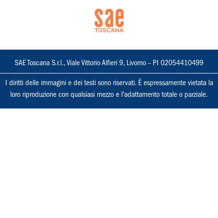
SAE Toscana S.r.l., Viale Vittorio Alfieri 9, Livorno – PI 02054410499
I diritti delle immagini e dei testi sono riservati. È espressamente vietata la
loro riproduzione con qualsiasi mezzo e l'adattamento totale o parziale.