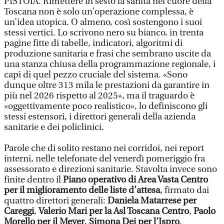
PISTOIA. Rimettere in sesto la sanità nel cuore della
Toscana non è solo un’operazione complessa, è
un’idea utopica. O almeno, così sostengono i suoi
stessi vertici. Lo scrivono nero su bianco, in trenta
pagine fitte di tabelle, indicatori, algoritmi di
produzione sanitaria e frasi che sembrano uscite da
una stanza chiusa della programmazione regionale, i
capi di quel pezzo cruciale del sistema. «Sono
dunque oltre 313 mila le prestazioni da garantire in
più nel 2026 rispetto al 2025», ma il traguardo è
«oggettivamente poco realistico», lo definiscono gli
stessi estensori, i direttori generali della azienda
sanitarie e dei policlinici.
Parole che di solito restano nei corridoi, nei report
interni, nelle telefonate del venerdì pomeriggio fra
assessorato e direzioni sanitarie. Stavolta invece sono
finite dentro il
Piano operativo di Area Vasta Centro
per il miglioramento delle liste d’attesa
, firmato dai
quattro direttori generali:
Daniela Matarrese per
Careggi
,
Valerio Mari per la Asl Toscana Centro
,
Paolo
Morello per il Meyer
,
Simona Dei per l’Ispro
.