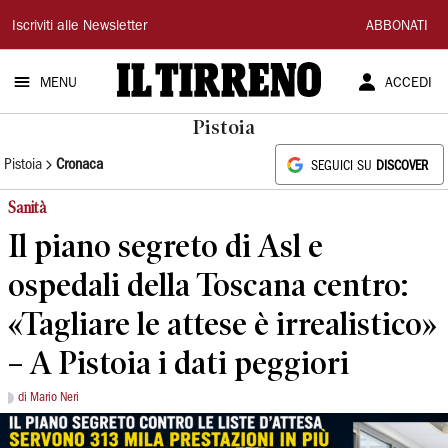
Il
Iscriviti alle Newsletter
ABBONATI
Tirreno
MENU
ACCEDI
Pistoia
Pistoia
Cronaca
SEGUICI SU
DISCOVER
Sanità
Il piano segreto di Asl e
ospedali della Toscana centro:
«Tagliare le attese è irrealistico»
– A Pistoia i dati peggiori
di Mario Neri