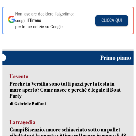
Non lasciare decidere l'algoritmo:
CLICCA QUI
scegli
Il Tirreno
per le tue notizie su Google
Primo piano
L’evento
Perché in Versilia sono tutti pazzi per la festa in
mare aperto? Come nasce e perché è legale il Boat
Party
di Gabriele Buffoni
La tragedia
Campi Bisenzio, muore schiacciato sotto un pallet
ribaltato: è la quarta vittima sul lavoro in meno di 48