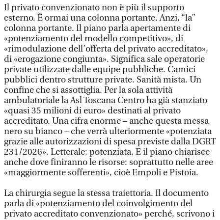
Il privato convenzionato non è più il supporto
esterno. È ormai una colonna portante. Anzi, “la”
colonna portante. Il piano parla apertamente di
«potenziamento del modello competitivo», di
«rimodulazione dell’offerta del privato accreditato»,
di «erogazione congiunta». Significa sale operatorie
private utilizzate dalle equipe pubbliche. Camici
pubblici dentro strutture private. Sanità mista. Un
confine che si assottiglia. Per la sola attività
ambulatoriale la Asl Toscana Centro ha già stanziato
«quasi 35 milioni di euro» destinati al privato
accreditato. Una cifra enorme – anche questa messa
nero su bianco – che verrà ulteriormente «potenziata
grazie alle autorizzazioni di spesa previste dalla DGRT
231/2026». Letterale: potenziata. E il piano chiarisce
anche dove finiranno le risorse: soprattutto nelle aree
«maggiormente sofferenti», cioè Empoli e Pistoia.
La chirurgia segue la stessa traiettoria. Il documento
parla di «potenziamento del coinvolgimento del
privato accreditato convenzionato» perché, scrivono i