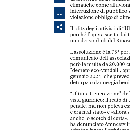
climatiche come alluvioni e
interruzione di pubblico 
violazione obbligo di dim
Il blitz degli attivisti di
perché l’opera scelta dai t
uno dei simboli del Rinas
L’assoluzione è la 75ª per
comunicato dell’associazi
però la multa da 20.000 eu
“decreto eco-vandali”, ap
gennaio 2024, che prevede
deturpa o danneggia beni 
“Ultima Generazione” defin
vista giuridico: il reato 
penale, ma non poteva es
c’era mai stato» e «allora
anche lo scotch di carta»
ha denunciato Amnesty Int