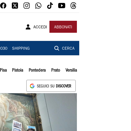
ACCEDI
ABBONATI
2030
SHIPPING
CERCA
Pisa
Pistoia
Pontedera
Prato
Versilia
SEGUICI SU
DISCOVER