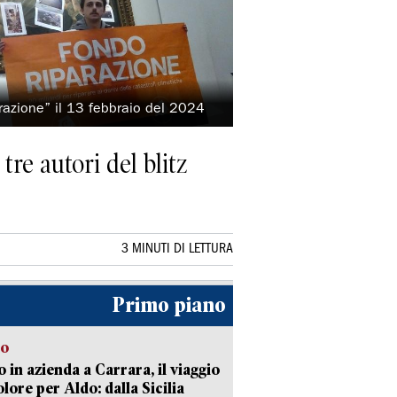
razione” il 13 febbraio del 2024
tre autori del blitz
3 MINUTI DI LETTURA
Primo piano
to
 in azienda a Carrara, il viaggio
olore per Aldo: dalla Sicilia