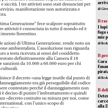
arriv
 siccità. I tre attivisti sono stati denunciati per
servizio, manifestazione non autorizzata e
di Gio
ora.
Il ra
 “Ultima Generazione” fece scalpore soprattutto
I lup
re attivisti è conosciuta in tutto il mondo ed è
fuga 
cimento fiorentino.
mie 
 le azioni di Ultima Generazione, rende noto un
di Red
one ambientalista. L’assoluzione non riguarda
ro a testa ricevuta ai sensi del cosiddetto
Il ge
provato definitivamente alla Camera il 18
Gara 
 sanzioni da 10.000 a 60.000 euro per chi
Emanu
culturali.
pirat
isce il decreto «una legge inutile dal punto di
di Red
di danneggiamento era già perseguibile dal codice
sere contestato perché il danneggiamento non
Il del
 si è deciso di punire l’imbrattamento e quindi
Deten
, un «decreto costruito su misura per noi, come
carce
ernational, con l’unico scopo di
alla 