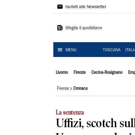
Il
Iscriviti alle Newsletter
Tirreno
Sfoglia il quotidiano
MENU
TOSCANA
ITAL
Livorno
Firenze
Cecina-Rosignano
Emp
Firenze
Cronaca
La sentenza
Uffizi, scotch sul