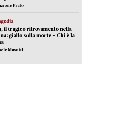
azione Prato
agedia
, il tragico ritrovamento nella
rna: giallo sulla morte – Chi è la
ma
hele Masotti