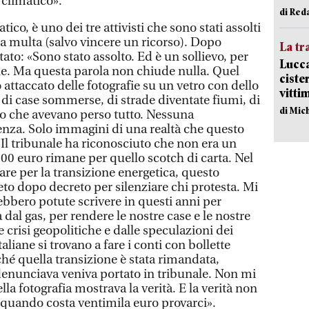
 climatico».
di Red
co, è uno dei tre attivisti che sono stati assolti
 multa (salvo vincere un ricorso). Dopo
La tr
to: «Sono stato assolto. Ed è un sollievo, per
Lucca
e. Ma questa parola non chiude nulla. Quel
ciste
 attaccato delle fotografie su un vetro con dello
vitti
 di case sommerse, di strade diventate fiumi, di
di Mic
o che avevano perso tutto. Nessuna
enza. Solo immagini di una realtà che questo
. Il tribunale ha riconosciuto che non era un
000 euro rimane per quello scotch di carta. Nel
are per la transizione energetica, questo
to dopo decreto per silenziare chi protesta. Mi
ebbero potute scrivere in questi anni per
 dal gas, per rendere le nostre case e le nostre
e crisi geopolitiche e dalle speculazioni dei
taliane si trovano a fare i conti con bollette
ché quella transizione è stata rimandata,
 denunciava veniva portato in tribunale. Non mi
la fotografia mostrava la verità. E la verità non
quando costa ventimila euro provarci».