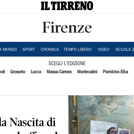
Firenze
IA MONDO
SPORT
CRONACA
TEMPO LIBERO
VIDEO
SCUOLA 
SCEGLI L'EDIZIONE
oli
Grosseto
Lucca
Massa-Carrara
Montecatini
Piombino-Elba
la Nascita di