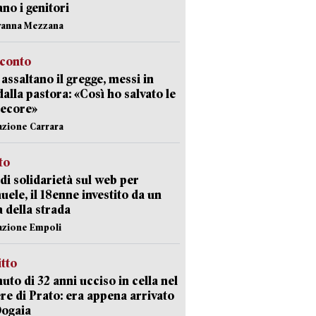
ano i genitori
vanna Mezzana
cconto
i assaltano il gregge, messi in
dalla pastora: «Così ho salvato le
pecore»
azione Carrara
sto
di solidarietà sul web per
ele, il 18enne investito da un
a della strada
azione Empoli
itto
uto di 32 anni ucciso in cella nel
re di Prato: era appena arrivato
Dogaia