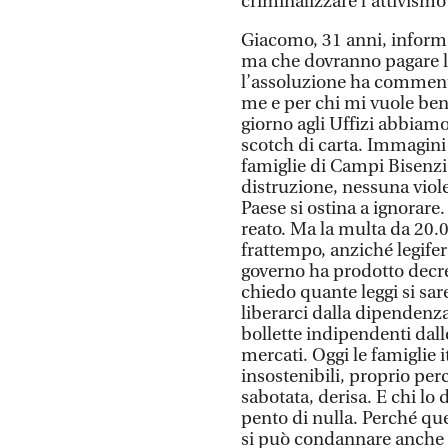
criminalizzare l’attivismo
Giacomo, 31 anni, informati
ma che dovranno pagare la
l’assoluzione ha commenta
me e per chi mi vuole ben
giorno agli Uffizi abbiamo
scotch di carta. Immagini
famiglie di Campi Bisenzi
distruzione, nessuna viol
Paese si ostina a ignorare
reato. Ma la multa da 20.
frattempo, anziché legifer
governo ha prodotto decre
chiedo quante leggi si sar
liberarci dalla dipendenza
bollette indipendenti dall
mercati. Oggi le famiglie i
insostenibili, proprio per
sabotata, derisa. E chi lo
pento di nulla. Perché quel
si può condannare anche 