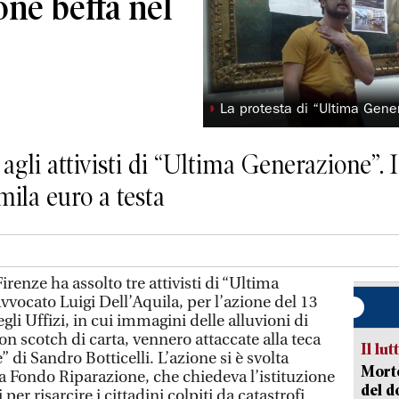
one beffa nel
◗
La protesta di “Ultima Gene
gli attivisti di “Ultima Generazione”. I 
ila euro a testa
renze ha assolto tre attivisti di “Ultima
avvocato Luigi Dell’Aquila, per l’azione del 13
li Uffizi, in cui immagini delle alluvioni di
n scotch di carta, vennero attaccate alla teca
Il lut
” di Sandro Botticelli. L’azione si è svolta
Morto
a Fondo Riparazione, che chiedeva l’istituzione
del d
per risarcire i cittadini colpiti da catastrofi