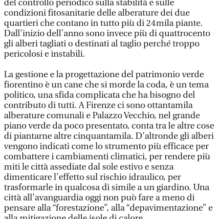
del controllo periodico sulla stabilità e sulle
condizioni fitosanitarie delle alberature dei due
quartieri che contano in tutto più di 24mila piante.
Dall’inizio dell’anno sono invece più di quattrocento
gli alberi tagliati o destinati al taglio perché troppo
pericolosi e instabili.
La gestione e la progettazione del patrimonio verde
fiorentino è un cane che si morde la coda, è un tema
politico, una sfida complicata che ha bisogno del
contributo di tutti. A Firenze ci sono ottantamila
alberature comunali e Palazzo Vecchio, nel grande
piano verde da poco presentato, conta tra le altre cose
di piantarne altre cinquantamila. D’altronde gli alberi
vengono indicati come lo strumento più efficace per
combattere i cambiamenti climatici, per rendere più
miti le città assediate dal sole estivo e senza
dimenticare l’effetto sul rischio idraulico, per
trasformarle in qualcosa di simile a un giardino. Una
città all’avanguardia oggi non può fare a meno di
pensare alla “forestazione”, alla “depavimentazione” e
alla mitigazione delle isole di calore.