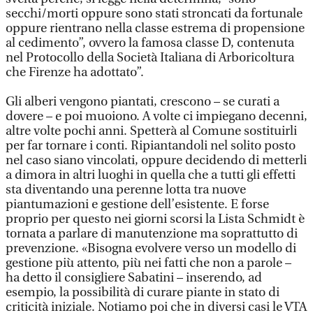
secchi/morti oppure sono stati stroncati da fortunale
oppure rientrano nella classe estrema di propensione
al cedimento”, ovvero la famosa classe D, contenuta
nel Protocollo della Società Italiana di Arboricoltura
che Firenze ha adottato”.
Gli alberi vengono piantati, crescono – se curati a
dovere – e poi muoiono. A volte ci impiegano decenni,
altre volte pochi anni. Spetterà al Comune sostituirli
per far tornare i conti. Ripiantandoli nel solito posto
nel caso siano vincolati, oppure decidendo di metterli
a dimora in altri luoghi in quella che a tutti gli effetti
sta diventando una perenne lotta tra nuove
piantumazioni e gestione dell’esistente. E forse
proprio per questo nei giorni scorsi la Lista Schmidt è
tornata a parlare di manutenzione ma soprattutto di
prevenzione. «Bisogna evolvere verso un modello di
gestione più attento, più nei fatti che non a parole –
ha detto il consigliere Sabatini – inserendo, ad
esempio, la possibilità di curare piante in stato di
criticità iniziale. Notiamo poi che in diversi casi le VTA