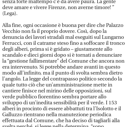
senza forte maltempo c’è da avere paura. La gente
deve amare e vivere Firenze, non averne timore! ”
(Lega).
Alla fine, ogni occasione è buona per dire che Palazzo
Vecchio non fa il proprio dovere. Così, dopo la
denuncia dei lavori stradali mal eseguiti sul Lungarno
Ferrucci, con il catrame steso fino a soffocare il tronco
degli alberi, prima si è gridato – giustamente allo
scandalo e dieci giorni dopo si è tornati a denunciare
la “gestione fallimentare” del Comune che ancora non
era intervenuto. Si potrebbe andare avanti in questo
modo all’infinito, ma il punto di svolta sembra dietro
l’angolo. La legge del contrapasso politico secondo la
quale tutto ciò che un’amministrazione mette in
cantiere finisce nel mirino delle opposizioni, sul
verde pubblico fiorentino sembra portare allo
sviluppo di un’inedita sensibilità per il verde. I 153
alberi in procinto di essere abbattuti tra l’Isolotto e il
Galluzzo rientrano nella manutezione periodica
effettuata dal Comune, che ha deciso di tagliarli alla
svelta perché, si legge nella determina, “sono