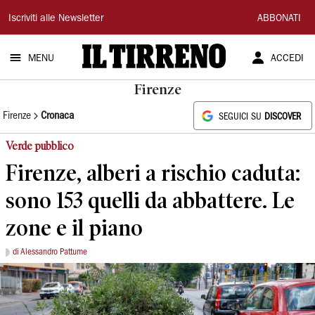
Il
Iscriviti alle Newsletter
ABBONATI
Tirreno
MENU
ACCEDI
Firenze
Firenze
Cronaca
SEGUICI SU
DISCOVER
Verde pubblico
Firenze, alberi a rischio caduta:
sono 153 quelli da abbattere. Le
zone e il piano
di Alessandro Pattume