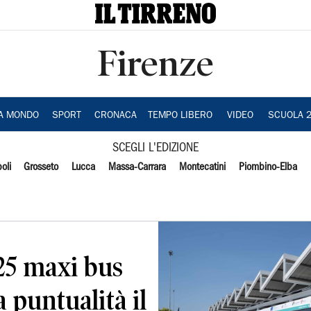
Firenze
IA MONDO
SPORT
CRONACA
TEMPO LIBERO
VIDEO
SCUOLA 
SCEGLI L'EDIZIONE
oli
Grosseto
Lucca
Massa-Carrara
Montecatini
Piombino-Elba
 25 maxi bus
a puntualità il