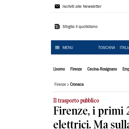
Il
Iscriviti alle Newsletter
Tirreno
Sfoglia il quotidiano
MENU
TOSCANA
ITAL
Livorno
Firenze
Cecina-Rosignano
Emp
Firenze
Cronaca
Il trasporto pubblico
Firenze, i primi
elettrici. Ma sull