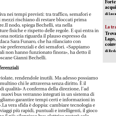
Forte
acqui
a nei tempi previsti: tra traffico, semafori e
di Luca
vi mezzi rischiano di restare bloccati prima
e.Il nodo, spiega Bechelli, sta nella
La tr
ture fisiche e rispetto delle regole. E qui entra in
Trova
buona notizia riguarda il plauso espresso da
Lago,
ndaca Sara Funaro, che ha rilanciato con
coinv
rsie preferenziali e dei semafori. «Sappiamo
di Red
li non hanno funzionato finora», ha detto il
oscane Gianni Bechelli.
ferenziali
iolate, rendendole inutili. Ma adesso possiamo
ultino chi le attraversa senza diritto. È il
di qualità» A conferma della direzione, l’ad
 nuovi bus verranno integrati in un sistema di
gliamo garantire tempi certi e informazioni in
».La vera sfida è doppia: cambiare tecnologia e
 viaggi più rapidi, puntuali e intelligenti, il gioco