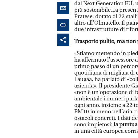
dal Next Generation EU, 
più sostenibile.La presenta
Pratese, dotato di 22 stall
altro all’Olmatello. Il pi
due infrastrutture di rifo
Trasporto pulito, ma non
«Stiamo mettendo in piedi
ha affermato l’assessore al
primo passo di un percors
quotidiana di migliaia di 
Laugaa, ha parlato di «co
azienda». Il presidente Gi
«non è un’operazione di fa
ambientale i numeri parla
ogni anno, insieme a 22 to
PM10 in meno nell’aria cit
ostacoli concreti. I dati d
sono impietosi:
la puntual
in una città europea corri