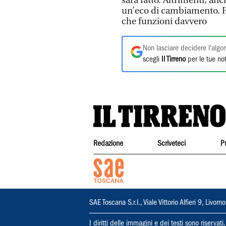
sarà fatto. Altrimenti, anc
un’eco di cambiamento. Fi
che funzioni davvero
Non lasciare decidere l'algor
scegli
Il Tirreno
per le tue not
Redazione
Scriveteci
P
SAE Toscana S.r.l., Viale Vittorio Alfieri 9, Li
I diritti delle immagini e dei testi sono riserva