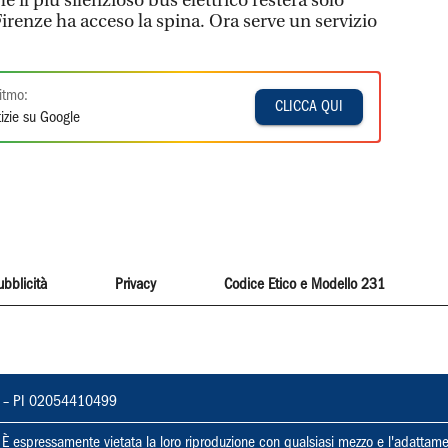
he il più silenzioso bus elettrico resterà solo
renze ha acceso la spina. Ora serve un servizio
itmo:
CLICCA QUI
izie su Google
ubblicità
Privacy
Codice Etico e Modello 231
vorno – PI 02054410499
ti. È espressamente vietata la loro riproduzione con qualsiasi mezzo e l'adattame