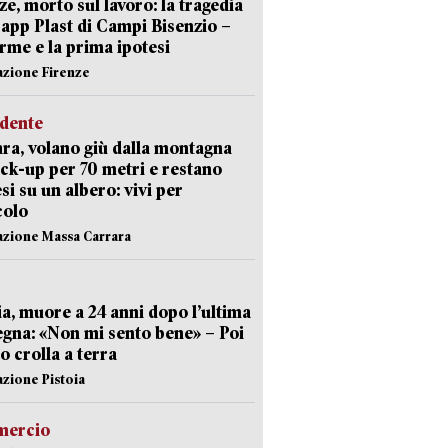
ze, morto sul lavoro: la tragedia
Capp Plast di Campi Bisenzio –
arme e la prima ipotesi
azione Firenze
idente
ra, volano giù dalla montagna
ick-up per 70 metri e restano
si su un albero: vivi per
colo
azione Massa Carrara
ia, muore a 24 anni dopo l’ultima
gna: «Non mi sento bene» – Poi
 crolla a terra
azione Pistoia
ercio