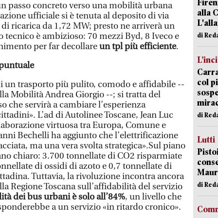
Firen
un passo concreto verso una mobilità urbana
alla 
zione ufficiale si è tenuta al deposito di via
L'all
i di ricarica da 1,72 MW; presto ne arriverà un
ano tecnico è ambizioso: 70 mezzi Byd, 8 Iveco e
di Red
rnimento per far decollare
un tpl più efficiente
.
L’inc
 puntuale
Carra
col p
 un trasporto più pulito, comodo e affidabile --
sospe
la Mobilità Andrea Giorgio --; si tratta del
mira
o che servirà a cambiare l’esperienza
cittadini». L’ad di Autolinee Toscane, Jean Luc
di Red
llaborazione virtuosa tra Europa, Comune e
anni Bechelli ha aggiunto che l’elettrificazione
Lutti
cciata, ma una vera svolta strategica».Sul piano
Pisto
no chiaro: 3.700 tonnellate di CO2 risparmiate
conse
nnellate di ossidi di azoto e 0,7 tonnellate di
Mauro
tadina. Tuttavia, la rivoluzione incontra ancora
di Red
ella Regione Toscana sull’affidabilità del servizio
ità dei bus urbani è solo all’84%
, un livello che
sponderebbe a un servizio «in ritardo cronico».
Comm