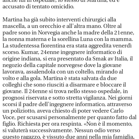
anche lui in ospedale, lo stesso di Martina, ed è
accusato di tentato omicidio.
Martina ha già subito interventi chirurgici alla
mascella, a un orecchio e all'altra mano. Oltre al
padre sono in Norvegia anche la madre della 21enne,
la nonna materna e la sorellina Luna con la mamma.
La studentessa fiorentina era stata aggredita venerdì
scorso. Kumar, 24enne ingegnere informatico di
origine indiana, si era presentato da Smak av Italia, il
negozio della capitale norvegese dove la giovane
lavorava, assalendola con un coltello, mirando al
volto e alla gola. Martina è stata salvata da due
colleghi che sono riusciti a disarmare e bloccare il
giovane. Il 24enne si trova nello stesso ospedale, in
prognosi riservata e sotto stretta vigilanza. Nei giorni
scorsi il padre dell'ingegnere informatico, attraverso
un poliziotto, aveva chiesto di poter vedere Carlo
Voce, per scusarsi personalmente per quanto fatto dal
figlio. Richiesta per ora respinta. «Non è il momento,
si valuterà successivamente. Nessun odio verso
questo ragazzo, è vissuto due anni nella mia famiglia,