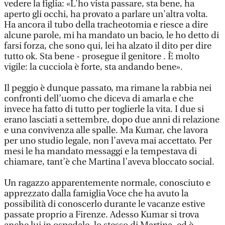
vedere la figlia: «L'ho vista passare, sta bene, ha
aperto gli occhi, ha provato a parlare un'altra volta.
Ha ancora il tubo della tracheotomia e riesce a dire
alcune parole, mi ha mandato un bacio, le ho detto di
farsi forza, che sono qui, lei ha alzato il dito per dire
tutto ok. Sta bene - prosegue il genitore . È molto
vigile: la cucciola è forte, sta andando bene».
Il peggio è dunque passato, ma rimane la rabbia nei
confronti dell’uomo che diceva di amarla e che
invece ha fatto di tutto per toglierle la vita. I due si
erano lasciati a settembre, dopo due anni di relazione
e una convivenza alle spalle. Ma Kumar, che lavora
per uno studio legale, non l’aveva mai accettato. Per
mesi le ha mandato messaggi e la tempestava di
chiamare, tant’è che Martina l’aveva bloccato social.
Un ragazzo apparentemente normale, conosciuto e
apprezzato dalla famiglia Voce che ha avuto la
possibilità di conoscerlo durante le vacanze estive
passate proprio a Firenze. Adesso Kumar si trova