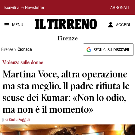
Il
Iscriviti alle Newsletter
ABBONATI
Tirreno
MENU
ACCEDI
Firenze
Firenze
Cronaca
SEGUICI SU
DISCOVER
Violenza sulle donne
Martina Voce, altra operazione
ma sta meglio. ll padre rifiuta le
scuse dei Kumar: «Non lo odio,
ma non è il momento»
di Giulia Poggiali