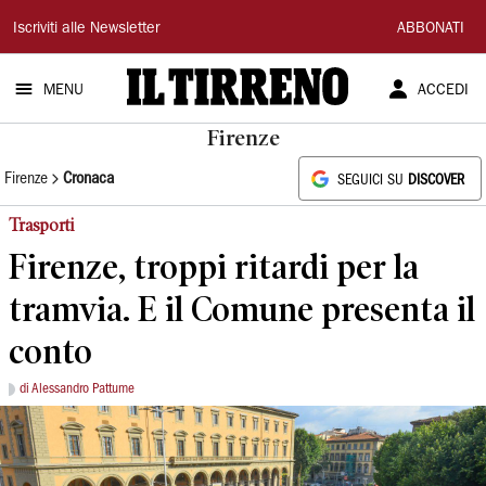
Il
Iscriviti alle Newsletter
ABBONATI
Tirreno
MENU
ACCEDI
Firenze
Firenze
Cronaca
SEGUICI SU
DISCOVER
Trasporti
Firenze, troppi ritardi per la
tramvia. E il Comune presenta il
conto
di Alessandro Pattume