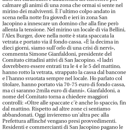
calmare gli animi di una zona che ormai si sente nel
mirino dei malviventi. È l’ultimo colpo andato in
scena nella notte fra giovedì e ieri in zona San
Jacopino a innescare un domino che alla fine però
allenta la tensione. Nel mirino un locale di via Bellini,
l’Alex Burger, dove nella notte è stata spaccata la
vetrata e portato via il fondo cassa. «È la decima in
dieci giorni, siamo sull'orlo di una crisi di nervi»,
commenta Simone Gianfaldoni, presidente del
Comitato cittadini attivi di San Jacopino. «I ladri
dovrebbero essere entrati tra le 4 e le 5 del mattino,
hanno rotto la vetrata, strappato la cassa dal bancone
e l'hanno svuotata sempre nel locale. Ho parlato col
titolare, hanno portato via 70-75 euro di fondo cassa,
ma ci saranno 2mila euro di danni». Gianfaldoni, a
nome del Comitato torna a chiedere maggiori
controlli: «Oltre alle spaccate c'è anche lo spaccio, fin
dal mattino. Rispetto ad altre zone ci sentiamo
abbandonati. Oggi invieremo un'altra pec alla
Prefettura affinché vengano presi provvedimenti.
Residenti e commercianti di San Jacopino pagano le