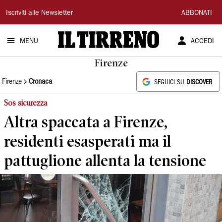
Il
Iscriviti alle Newsletter
ABBONATI
Tirreno
MENU
ACCEDI
Firenze
Firenze
Cronaca
SEGUICI SU
DISCOVER
Sos sicurezza
Altra spaccata a Firenze,
residenti esasperati ma il
pattuglione allenta la tensione