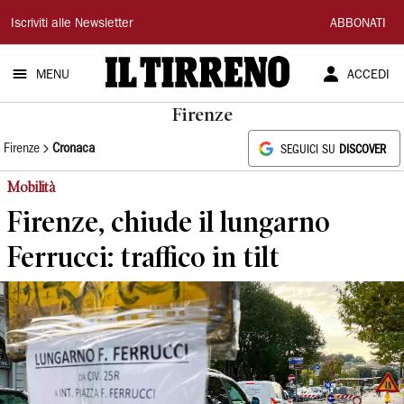
Il
Iscriviti alle Newsletter
ABBONATI
Tirreno
MENU
ACCEDI
Firenze
Firenze
Cronaca
SEGUICI SU
DISCOVER
Mobilità
Firenze, chiude il lungarno
Ferrucci: traffico in tilt