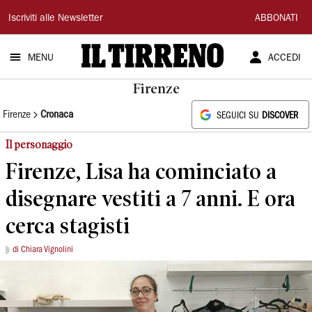
Il
Iscriviti alle Newsletter
ABBONATI
Tirreno
MENU
ACCEDI
Firenze
Firenze
Cronaca
SEGUICI SU
DISCOVER
Il personaggio
Firenze, Lisa ha cominciato a
disegnare vestiti a 7 anni. E ora
cerca stagisti
di Chiara Vignolini