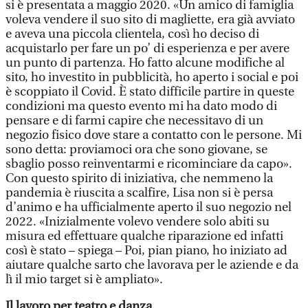
si è presentata a maggio 2020. «Un amico di famiglia
voleva vendere il suo sito di magliette, era già avviato
e aveva una piccola clientela, così ho deciso di
acquistarlo per fare un po’ di esperienza e per avere
un punto di partenza. Ho fatto alcune modifiche al
sito, ho investito in pubblicità, ho aperto i social e poi
è scoppiato il Covid. È stato difficile partire in queste
condizioni ma questo evento mi ha dato modo di
pensare e di farmi capire che necessitavo di un
negozio fisico dove stare a contatto con le persone. Mi
sono detta: proviamoci ora che sono giovane, se
sbaglio posso reinventarmi e ricominciare da capo».
Con questo spirito di iniziativa, che nemmeno la
pandemia è riuscita a scalfire, Lisa non si è persa
d’animo e ha ufficialmente aperto il suo negozio nel
2022. «Inizialmente volevo vendere solo abiti su
misura ed effettuare qualche riparazione ed infatti
così è stato – spiega – Poi, pian piano, ho iniziato ad
aiutare qualche sarto che lavorava per le aziende e da
lì il mio target si è ampliato».
Il lavoro per teatro e danza