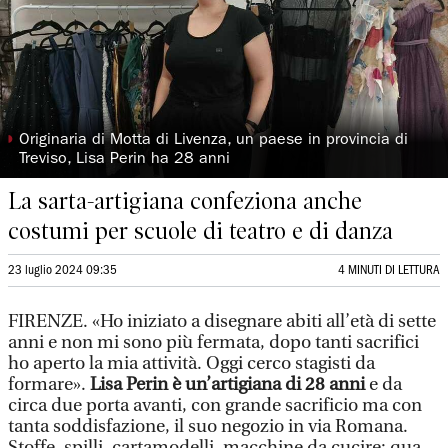
◗
Originaria di Motta di Livenza, un paese in provincia di
Treviso, Lisa Perin ha 28 anni
La sarta-artigiana confeziona anche
costumi per scuole di teatro e di danza
23 luglio 2024 09:35
4 MINUTI DI LETTURA
FIRENZE. «Ho iniziato a disegnare abiti all’età di sette
anni e non mi sono più fermata, dopo tanti sacrifici
ho aperto la mia attività. Oggi cerco stagisti da
formare».
Lisa Perin è un’artigiana di 28 anni
e da
circa due porta avanti, con grande sacrificio ma con
tanta soddisfazione, il suo negozio in via Romana.
Stoffe, spilli, cartamodelli, macchine da cucire: qua,