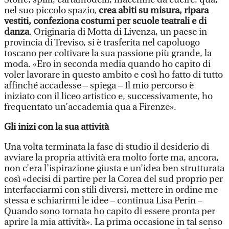
nel suo piccolo spazio,
crea abiti su misura, ripara
vestiti, confeziona costumi per scuole teatrali e di
danza
. Originaria di Motta di Livenza, un paese in
provincia di Treviso, si è trasferita nel capoluogo
toscano per coltivare la sua passione più grande, la
moda. «Ero in seconda media quando ho capito di
voler lavorare in questo ambito e così ho fatto di tutto
affinché accadesse – spiega – Il mio percorso è
iniziato con il liceo artistico e, successivamente, ho
frequentato un’accademia qua a Firenze».
Gli inizi con la sua attività
Una volta terminata la fase di studio il desiderio di
avviare la propria attività era molto forte ma, ancora,
non c’era l’ispirazione giusta e un’idea ben strutturata
così «decisi di partire per la Corea del sud proprio per
interfacciarmi con stili diversi, mettere in ordine me
stessa e schiarirmi le idee – continua Lisa Perin –
Quando sono tornata ho capito di essere pronta per
aprire la mia attività». La prima occasione in tal senso