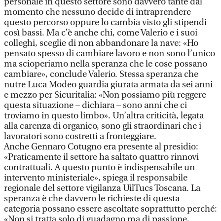
personale in questo settore sono davvero tante dal
momento che nessuno decide di intraprendere
questo percorso oppure lo cambia visto gli stipendi
così bassi. Ma c’è anche chi, come Valerio e i suoi
colleghi, sceglie di non abbandonare la nave: «Ho
pensato spesso di cambiare lavoro e non sono l’unico
ma scioperiamo nella speranza che le cose possano
cambiare», conclude Valerio. Stessa speranza che
nutre Luca Modeo guardia giurata armata da sei anni
e mezzo per Sicuritalia: «Non possiamo più reggere
questa situazione – dichiara – sono anni che ci
troviamo in questo limbo». Un’altra criticità, legata
alla carenza di organico, sono gli straordinari che i
lavoratori sono costretti a fronteggiare.
Anche Gennaro Cotugno era presente al presidio:
«Praticamente il settore ha saltato quattro rinnovi
contrattuali. A questo punto è indispensabile un
intervento ministeriale», spiega il responsabile
regionale del settore vigilanza UilTucs Toscana. La
speranza è che davvero le richieste di questa
categoria possano essere ascoltate soprattutto perché:
«Non si tratta solo di guadagno ma di passione,