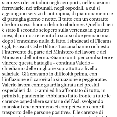
sicurezza dei cittadini negli aeroporti, nelle stazioni
ferroviarie, nei tribunali, negli ospedali, a cui si
aggiungono servizi di antirapina, di piantonamento e
di pattuglia giorno e notte. Il tutto con un contratto
che loro stessi hanno definito «bidone». Quello di ieri
è stato il secondo sciopero sulla vertenza in quattro
mesi, il primo si è tenuto lo scorso due gennaio ma,
dopo l’ennesimo nulla di fatto, i sindacati di Filcams
Cgil, Fisascat Cisl e Uiltucs Toscana hanno richiesto
l’intervento da parte del Ministero del lavoro e del
Ministero dell’interno. «Siamo uniti per combattere e
vincere questa battaglia – continua Valerio –
chiediamo delle migliorie soprattutto a livello
salariale. Già eravamo in difficoltà prima, con
l’inflazione e il carovita la situazione è peggiorata».
Valerio lavora come guardia giurata nei presidi
ospedalieri da 15 anni ed ha affrontato di tutto, in
primis la pandemia: «Abbiamo fatto fronte a tutte le
carenze ospedaliere sanitarie dell’Asl, svolgendo
mansioni che nemmeno ci competevano come il
trasporto delle persone positive». E le carenze di