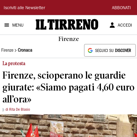
Il
Iscriviti alle Newsletter
ABBONATI
Tirreno
MENU
ACCEDI
Firenze
Firenze
Cronaca
SEGUICI SU
DISCOVER
La protesta
Firenze, scioperano le guardie
giurate: «Siamo pagati 4,60 euro
all’ora»
di Rita De Blasio