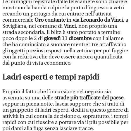
Le immagini registrate dalle telecamere sono chiare e
mostrano la banda colpire la porta d’ingresso a vetri
creando un pertugio da cui entrare nell’attività
commerciale
Oro contante
in
via Leonardo da Vinci
, a
Sovigliana, nel comune di
Vinci
, non proprio una
strada secondaria. Il blitz è stato portato a termine
poco dopo le 2 di
giovedì 11 dicembre
con l’allarme
che ha cominciato a suonare mentre i tre arraffavano
gli oggetti preziosi esposti nella vetrina per poi fuggire
con la refurtiva che deve essere ancora quantificata
dal punto di vista economico.
Ladri esperti e tempi rapidi
Proprio il fatto che l’incursione nel negozio sia
avvenuta su una delle
strade più trafficate del paese
,
seppur in piena notte, lascia supporre che si tratti di
un gruppetto di ladri esperti, dediti a questo genere di
attività in cui conta la decisione e, soprattutto, i tempi
rapidi con cui riuscire a portare via il più possibile per
poi darsi alla fuga senza lasciare tracce.