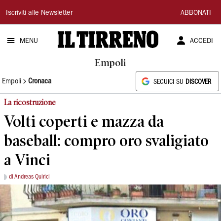
Il
Iscriviti alle Newsletter
ABBONATI
Tirreno
MENU
ACCEDI
Empoli
Empoli
Cronaca
SEGUICI SU
DISCOVER
La ricostruzione
Volti coperti e mazza da
baseball: compro oro svaligiato
a Vinci
di Andreas Quirici