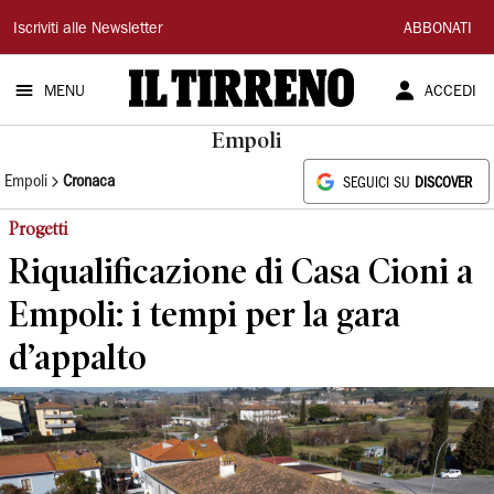
Il
Iscriviti alle Newsletter
ABBONATI
Tirreno
MENU
ACCEDI
Empoli
Empoli
Cronaca
SEGUICI SU
DISCOVER
Progetti
Riqualificazione di Casa Cioni a
Empoli: i tempi per la gara
d’appalto