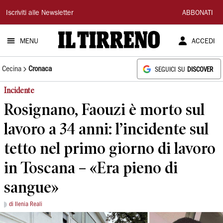
Il
Iscriviti alle Newsletter
ABBONATI
Tirreno
MENU
ACCEDI
Cecina
Cronaca
SEGUICI SU
DISCOVER
Incidente
Rosignano, Faouzi è morto sul
lavoro a 34 anni: l’incidente sul
tetto nel primo giorno di lavoro
in Toscana – «Era pieno di
sangue»
di Ilenia Reali