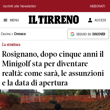
Il
Iscriviti alle Newsletter
ABBONATI
Tirreno
MENU
ACCEDI
Cecina
Cronaca
SEGUICI SU
DISCOVER
La struttura
Rosignano, dopo cinque anni il
Minigolf sta per diventare
realtà: come sarà, le assunzioni
e la data di apertura