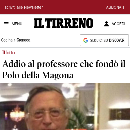
Il
Iscriviti alle Newsletter
ABBONATI
Tirreno
MENU
ACCEDI
Cecina
Cronaca
SEGUICI SU
DISCOVER
Il lutto
Addio al professore che fondò il
Polo della Magona