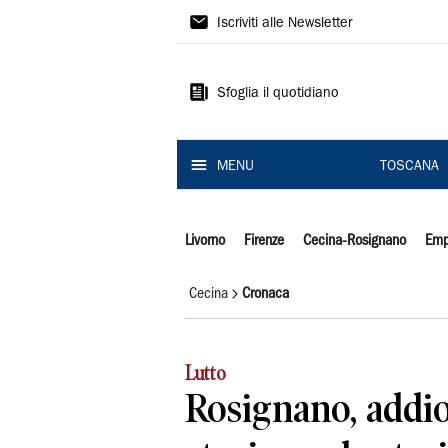
Il
Iscriviti alle Newsletter
Tirreno
Sfoglia il quotidiano
MENU
TOSCANA
Livorno
Firenze
Cecina-Rosignano
Emp
Cecina
Cronaca
Lutto
Rosignano, addi