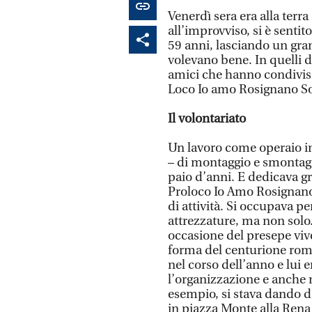
Venerdì sera era alla terr
all’improvviso, si è sentit
59 anni, lasciando un gran
volevano bene. In quelli de
amici che hanno condiviso 
Loco Io amo Rosignano So
Il volontariato
Un lavoro come operaio in 
– di montaggio e smontag
paio d’anni. E dedicava gr
Proloco Io Amo Rosignano 
di attività. Si occupava 
attrezzature, ma non solo
occasione del presepe viv
forma del centurione roma
nel corso dell’anno e lui 
l’organizzazione e anche n
esempio, si stava dando da
in piazza Monte alla Rena