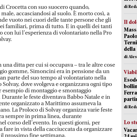
a di Crocetta con suo suocero quando,
di Red
o male, accasciandosi al suolo. È morto così, a
de vuoto nei cuori delle tante persone che gli
Il do
i familiari, prima di tutto. E in quelli dei tanti
Massa
con lui l’esperienza di volontariato nella Pro
Paolo
lvay.
Terni
della
di Ale
una ditta per cui si occupava – tra le altre cose
gio gomme, Simoncini era in pensione da un
Viabi
an parte del suo tempo al volontariato nella
Esodo
Solvay, dove svolgeva e organizzava ogni tipo
bolli
per esempio di montaggio e smontaggio
Ferr
. Durante le feste diventava Babbo Natale e in
parti
ente organizzato a Marittimo assumeva la
di Red
no. La Proloco di Solvay organizza varie feste
era sempre in prima linea, durante
Lo st
el corso dell’evento. In questi giorni, per
 fare in vista della cacciuccata da organizzare
Vacan
 il prossimo fine settimana.
24 mi