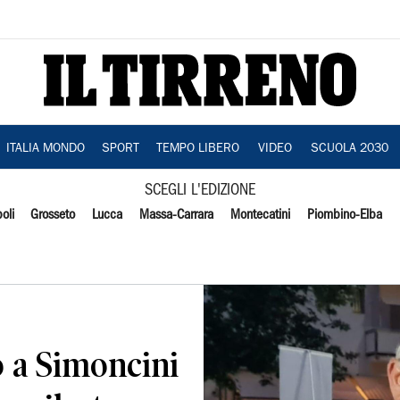
ITALIA MONDO
SPORT
TEMPO LIBERO
VIDEO
SCUOLA 2030
SCEGLI L'EDIZIONE
oli
Grosseto
Lucca
Massa-Carrara
Montecatini
Piombino-Elba
o a Simoncini