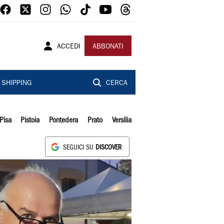
ACCEDI
ABBONATI
SHIPPING
CERCA
Pisa
Pistoia
Pontedera
Prato
Versilia
SEGUICI SU
DISCOVER