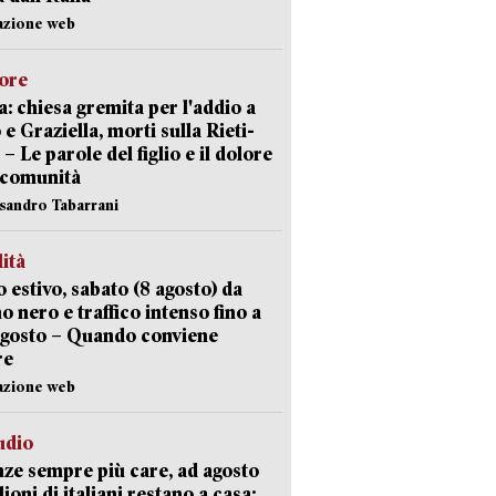
azione web
lore
: chiesa gremita per l'addio a
 e Graziella, morti sulla Rieti-
 – Le parole del figlio e il dolore
 comunità
ssandro Tabarrani
lità
 estivo, sabato (8 agosto) da
no nero e traffico intenso fino a
agosto – Quando conviene
re
azione web
udio
ze sempre più care, ad agosto
lioni di italiani restano a casa: