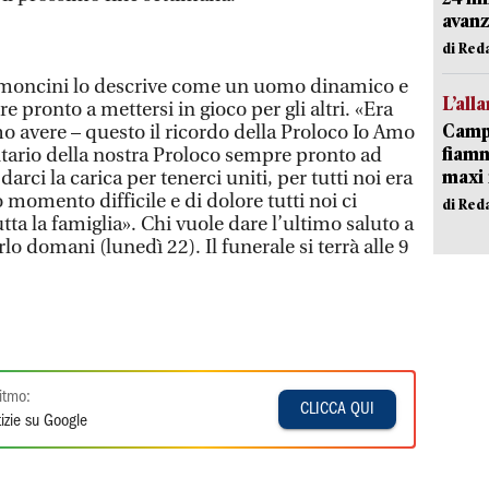
avanz
di Red
imoncini lo descrive come un uomo dinamico e
L’all
 pronto a mettersi in gioco per gli altri. «Era
Campi
o avere – questo il ricordo della Proloco Io Amo
fiamm
tario della nostra Proloco sempre pronto ad
maxi 
 darci la carica per tenerci uniti, per tutti noi era
 momento difficile e di dolore tutti noi ci
di Red
tta la famiglia». Chi vuole dare l’ultimo saluto a
o domani (lunedì 22). Il funerale si terrà alle 9
itmo:
CLICCA QUI
izie su Google