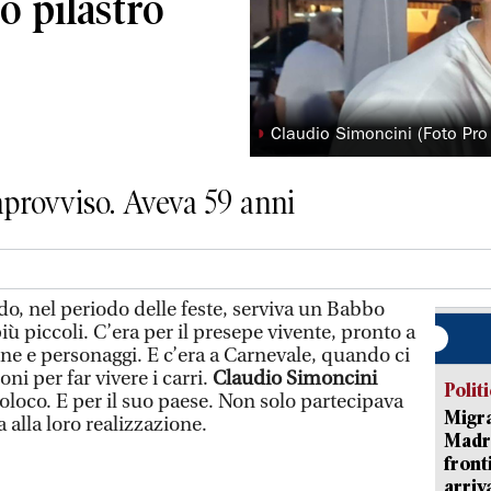
o pilastro
◗
Claudio Simoncini (Foto Pr
provviso. Aveva 59 anni
 nel periodo delle feste, serviva un Babbo
più piccoli. C’era per il presepe vivente, pronto a
ne e personaggi. E c’era a Carnevale, quando ci
ni per far vivere i carri.
Claudio Simoncini
Polit
oloco. E per il suo paese. Non solo partecipava
Migra
 alla loro realizzazione.
Madri
front
arriva