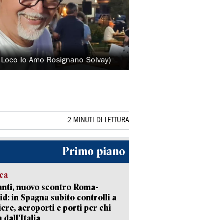
o Loco Io Amo Rosignano Solvay)
2 MINUTI DI LETTURA
Primo piano
ica
nti, nuovo scontro Roma-
d: in Spagna subito controlli a
iere, aeroporti e porti per chi
 dall’Italia