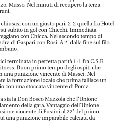
zzo, Musso. Nel minuti di recupero la terza
rani.
 chiusasi con un giusto pari, 2-2 quella fra Hotel
esti subito in gol con Chicchi. Immediata
areggiano con Chicca. Nel secondo tempo di
ra di Gaspari con Rosi. A 2' dalla fine sul filo
Tambano.
ici terminata in perfetta parità 1-1 fra C.S.F.
tness. Buon primo tempo degli ospiti che
n una punizione vincente di Massei. Nel
e la formazione locale che prima fallisce un
ggio con una stoccata vincente di Poma.
ta sia la Don Bosco Mazzola che l'Unione
damento della gara. Vantaggio dell'Unione
ione vincente di Fustini al 22' del primo
ità una punizione imparabile calciata da