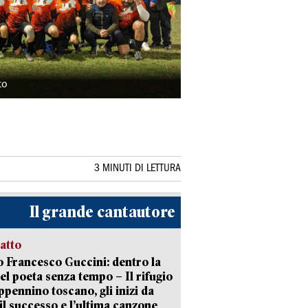
to
3 MINUTI DI LETTURA
Il grande cantautore
ratto
 Francesco Guccini: dentro la
del poeta senza tempo – Il rifugio
appennino toscano, gli inizi da
 il successo e l’ultima canzone