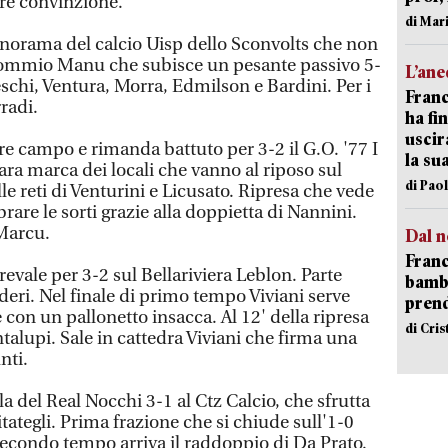
are convinzione.
di Mar
anorama del calcio Uisp dello Sconvolts che non
Mommio Manu che subisce un pesante passivo 5-
L’an
eschi, Ventura, Morra, Edmilson e Bardini. Per i
Franc
radi.
ha fin
uscir
ttore campo e rimanda battuto per 3-2 il G.O. '77 I
la su
ra marca dei locali che vanno al riposo sul
di Pao
le reti di Venturini e Licusato. Ripresa che vede
rare le sorti grazie alla doppietta di Nannini.
 Marcu.
Dal n
Franc
evale per 3-2 sul Bellariviera Leblon. Parte
bambi
eri. Nel finale di primo tempo Viviani serve
pren
 con un pallonetto insacca. Al 12' della ripresa
di Cri
ntalupi. Sale in cattedra Viviani che firma una
nti.
la del Real Nocchi 3-1 al Ctz Calcio, che sfrutta
itategli. Prima frazione che si chiude sull'1-0
 secondo tempo arriva il raddoppio di Da Prato.