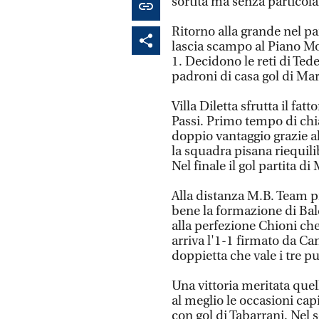
sortita ma senza particol
Ritorno alla grande nel p
lascia scampo al Piano 
1. Decidono le reti di Ted
padroni di casa gol di Mar
Villa Diletta sfrutta il fa
Passi. Primo tempo di chia
doppio vantaggio grazie al
la squadra pisana riequilib
Nel finale il gol partita di
Alla distanza M.B. Team pr
bene la formazione di Bald
alla perfezione Chioni che
arriva l'1-1 firmato da Ca
doppietta che vale i tre pu
Una vittoria meritata quel
al meglio le occasioni cap
con gol di Tabarrani. Nel