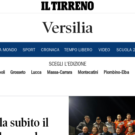
Versilia
IA MONDO
SPORT
CRONACA
TEMPO LIBERO
VIDEO
SCUOLA 
SCEGLI L'EDIZIONE
oli
Grosseto
Lucca
Massa-Carrara
Montecatini
Piombino-Elba
a subito il