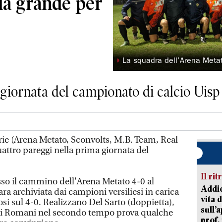
la grande per
◗
La squadra dell’Arena Meta
 giornata del campionato di calcio Uisp
ie (Arena Metato, Sconvolts, M.B. Team, Real
quattro pareggi nella prima giornata del
Il rit
sso il cammino dell'Arena Metato 4-0 al
Addio
a archiviata dai campioni versiliesi in carica
vita 
i sul 4-0. Realizzano Del Sarto (doppietta),
sull’
m di Romani nel secondo tempo prova qualche
prof,