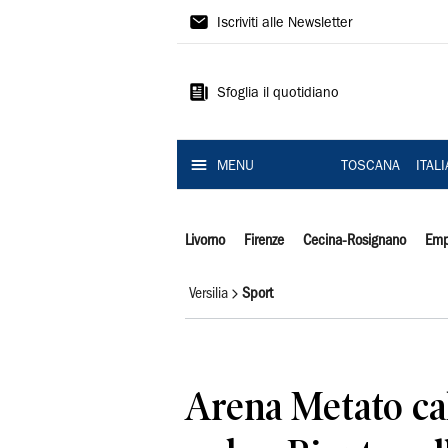
Il
Iscriviti alle Newsletter
Tirreno
Sfoglia il quotidiano
MENU
TOSCANA
ITAL
Livorno
Firenze
Cecina-Rosignano
Emp
Versilia
Sport
Arena Metato cal