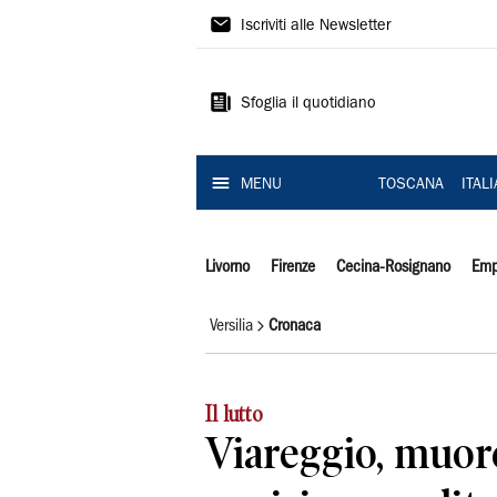
Il
Iscriviti alle Newsletter
Tirreno
Sfoglia il quotidiano
MENU
TOSCANA
ITAL
Livorno
Firenze
Cecina-Rosignano
Emp
Versilia
Cronaca
Il lutto
Viareggio, muore