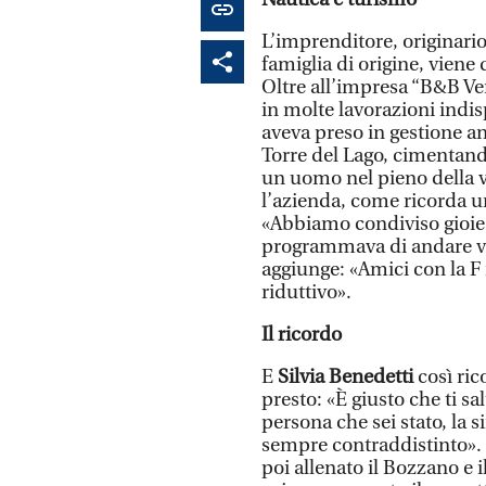
L’imprenditore, originario
famiglia di origine, viene
Oltre all’impresa “B&B Ver
in molte lavorazioni indis
aveva preso in gestione a
Torre del Lago, cimentando
un uomo nel pieno della vi
l’azienda, come ricorda un
«Abbiamo condiviso gioie 
programmava di andare via
aggiunge: «Amici con la F m
riduttivo».
Il ricordo
E
Silvia Benedetti
così ric
presto: «È giusto che ti sa
persona che sei stato, la s
sempre contraddistinto». I
poi allenato il Bozzano e 