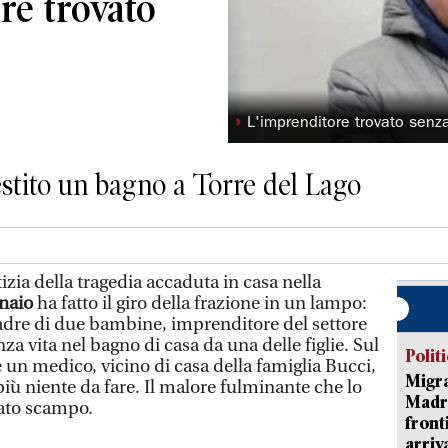
re trovato
◗
L'imprenditore trovato senza
estito un bagno a Torre del Lago
a della tragedia accaduta in casa nella
naio
ha fatto il giro della frazione in un lampo:
padre di due bambine, imprenditore del settore
nza vita nel bagno di casa da una delle figlie. Sul
Polit
 un medico, vicino di casa della famiglia Bucci,
Migra
iù niente da fare. Il malore fulminante che lo
Madri
iato scampo.
front
arriva