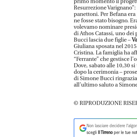
primo momento il progett
Resurrezione Varignano”: 
panettoni. Per Befana era 
ne fosse stato bisogno. E
volevamo nominare preside
di Athos Catassi, uno dei
Bucci lascia due figlie –
V
Giuliana sposata nel 2015, 
Cristina. La famiglia ha a
“Ferrante” che gestisce l’
Dove, sabato alle 10,30 si 
dopo la cerimonia – prose
di Simone Bucci ringrazia
all’ultimo saluto a Simon
© RIPRODUZIONE RISE
Non lasciare decidere l'algor
scegli
Il Tirreno
per le tue not