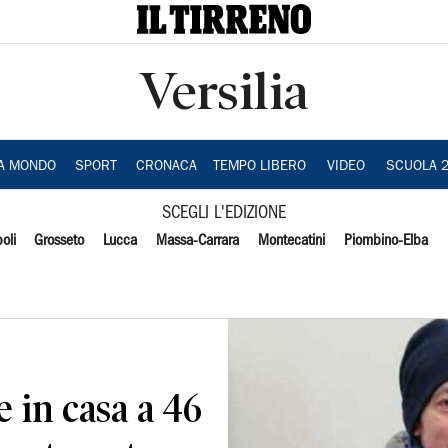
Versilia
IA MONDO
SPORT
CRONACA
TEMPO LIBERO
VIDEO
SCUOLA 
SCEGLI L'EDIZIONE
oli
Grosseto
Lucca
Massa-Carrara
Montecatini
Piombino-Elba
 in casa a 46