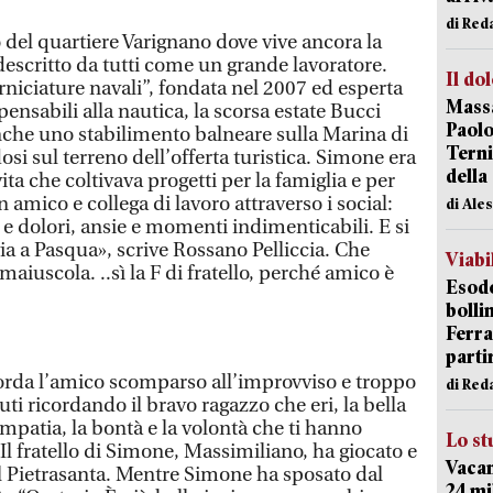
di Red
 del quartiere Varignano dove vive ancora la
 descritto da tutti come un grande lavoratore.
Il do
niciature navali”, fondata nel 2007 ed esperta
Massa
pensabili alla nautica, la scorsa estate Bucci
Paolo
nche uno stabilimento balneare sulla Marina di
Terni
si sul terreno dell’offerta turistica. Simone era
della
ta che coltivava progetti per la famiglia e per
 amico e collega di lavoro attraverso i social:
di Ale
e dolori, ansie e momenti indimenticabili. E si
 a Pasqua», scrive Rossano Pelliccia. Che
Viabi
aiuscola. ..sì la F di fratello, perché amico è
Esodo
bolli
Ferr
parti
orda l’amico scomparso all’improvviso e troppo
di Red
luti ricordando il bravo ragazzo che eri, la bella
impatia, la bontà e la volontà che ti hanno
Lo st
l fratello di Simone, Massimiliano, ha giocato e
Vacan
il Pietrasanta. Mentre Simone ha sposato dal
24 mi