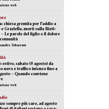
azione web
lore
: chiesa gremita per l'addio a
 e Graziella, morti sulla Rieti-
 – Le parole del figlio e il dolore
 comunità
ssandro Tabarrani
lità
 estivo, sabato (8 agosto) da
no nero e traffico intenso fino a
agosto – Quando conviene
re
azione web
udio
ze sempre più care, ad agosto
lioni di italiani restano a casa: