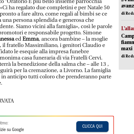
o “Oratorio È più bello insieme parrocchia
avanz
«Ci ha regalato due completini e per Natale 50
pronto a fare altro, come regali al bimbi se ce
di Red
ra una persona splendida e generosa che
nte. Siamo vicini alla famiglia», così le parole
L’all
 promotori e responsabile progetto. Simone
Campi
anessa
ed
Emma
, ancora bambine – la moglie
fiamm
il fratello Massimiliano, i genitori Claudio e
maxi 
ffidato le esequie alla impresa funebre
di Red
omonima casa funeraria di via Fratelli Cervi.
terrà la benedizione della salma che – alle 13 ,
guirà per la cremazione, a Livorno. La famiglia
 in anticipo tutti coloro che prenderanno parte
e.
RVATA
itmo:
CLICCA QUI
izie su Google