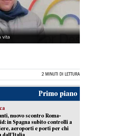
 vita
2 MINUTI DI LETTURA
Primo piano
ica
nti, nuovo scontro Roma-
d: in Spagna subito controlli a
iere, aeroporti e porti per chi
 dall’Italia