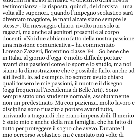
studenti ha alzato la mano. «L’obiettivo della nostra
testimonianza - la risposta, quindi, del dorsista – una
volta alle superiori, quando l’impegno scolastico sarà
diventato maggiore, le mani alzate siano sempre le
stesse». Un messaggio chiaro, rivolto non solo ai
ragazzi, ma anche ai genitori presenti e al corpo
docenti. «Noi due abbiamo fatto della nostra passione
una missione comunicativa – ha commentato
Lorenzo Zazzeri, fiorentino classe ’94 – So bene che
in Italia, al giorno d’oggi, è molto difficile portare
avanti due passioni come lo sport e lo studio, ma noi
siamo la dimostrazione che è possibile farlo, anche ad
alti livelli. Io, ad esempio, ho sempre avuto chiaro
quali fossero le mie passioni, il nuoto e il disegno
(oggi frequenta l’Accademia di Belle Arti). Sono
sempre stato uno studente normale, assolutamente
non un predestinato. Ma con pazienza, molto lavoro e
disciplina sono riuscito a portare avanti tutto,
arrivando a traguardi che erano impensabili. Il merito
è stato mio e anche della mia famiglia, che ha fatto di
tutto per proteggere il sogno che avevo. Durante il
mio percorso scolastico, mi è capitato più volte di