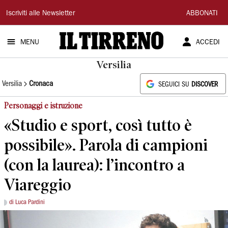
Il
Iscriviti alle Newsletter
ABBONATI
Tirreno
MENU
ACCEDI
Versilia
Versilia
Cronaca
SEGUICI SU
DISCOVER
Personaggi e istruzione
«Studio e sport, così tutto è
possibile». Parola di campioni
(con la laurea): l’incontro a
Viareggio
di Luca Pardini