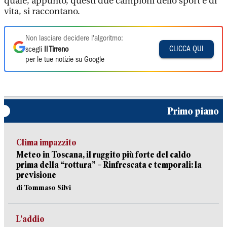
quale, appunto, questi due campioni dello sport e di
vita, si raccontano.
Non lasciare decidere l'algoritmo:
CLICCA QUI
scegli
Il Tirreno
per le tue notizie su Google
Primo piano
Clima impazzito
Meteo in Toscana, il ruggito più forte del caldo
prima della “rottura” – Rinfrescata e temporali: la
previsione
di Tommaso Silvi
L’addio