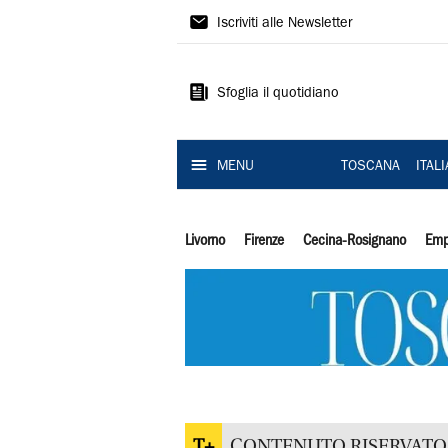
Il
Iscriviti alle Newsletter
Tirreno
Sfoglia il quotidiano
MENU
TOSCANA
ITAL
Livorno
Firenze
Cecina-Rosignano
Emp
T+
CONTENUTO RISERVATO 