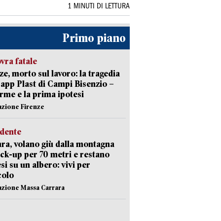
1 MINUTI DI LETTURA
Primo piano
ra fatale
ze, morto sul lavoro: la tragedia
Capp Plast di Campi Bisenzio –
arme e la prima ipotesi
azione Firenze
idente
ra, volano giù dalla montagna
ick-up per 70 metri e restano
si su un albero: vivi per
colo
azione Massa Carrara