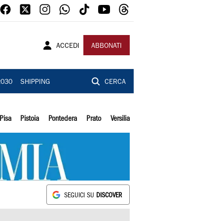
ACCEDI
ABBONATI
2030
SHIPPING
CERCA
Pisa
Pistoia
Pontedera
Prato
Versilia
SEGUICI SU
DISCOVER