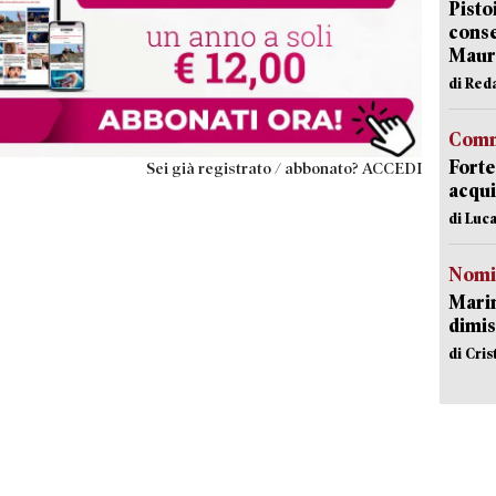
Pisto
conse
Mauro
di Red
Comm
Forte
Sei già registrato / abbonato? ACCEDI
acqui
di Luca
Nomi
Mari
dimis
di Cri