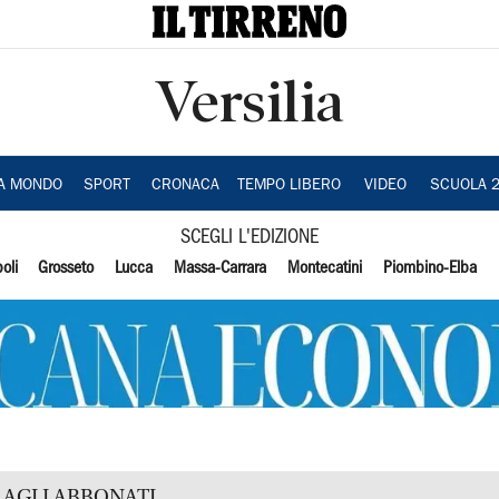
Versilia
IA MONDO
SPORT
CRONACA
TEMPO LIBERO
VIDEO
SCUOLA 
SCEGLI L'EDIZIONE
oli
Grosseto
Lucca
Massa-Carrara
Montecatini
Piombino-Elba
AGLI ABBONATI