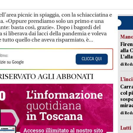
dell’area picnic in spiaggia, con la schiacciatina e
casa. «Oppure prendiamo solo un primo e una
ante: basta così, grazie». Dopo i bagordi del
a si liberava dai lacci della pandemia e voleva
Manov
 tutto quello che aveva risparmiato, è...
Firen
alla 
itmo:
L'all
CLICCA QUI
izie su Google
di Red
RISERVATO AGLI ABBONATI
L’inc
Carra
col p
sospe
mira
di Red
Lutti