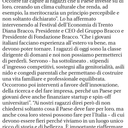
Occorre far capire ai ragazzi che il Paese investe su di
loro, creando un clima culturale che renda, ad
esempio, la meritocrazia un principio percepibile e
non soltanto dichiarato”. Lo ha affermato
intervenendo al Festival dell’Economia di Trento
Diana Bracco, Presidente e CEO del Gruppo Bracco e
Presidente di Fondazione Bracco. “Che i giovani
italiani facciano esperienza all’estero va bene, ma
devono poter tornare. I ragazzi di oggi sono la classe
dirigente di domani e noi non possiamo permetterci
di perderli. Servono - ha sottolineato . stipendi
d’ingresso competitivi, sostegni alla genitorialità, asili
nido e congedi parentali che permettano di costruire
una vita familiare e professionale equilibrata.
Occorrono poi interventi a favore dell’innovazione,
della ricerca e del fare impresa, perché un Paese per
giovani deve anche finanziare startup e spin-off
universitari”. “Ai nostri ragazzi direi però di non
chiedersi soltanto cosa il Paese deve fare per loro, ma
anche cosa loro stessi possono fare per l’Italia – di cui
devono essere fieri perché viviamo in un luogo unico
ricco di storia e di bellezza. È importante riaffermare