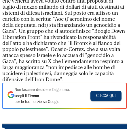
che venerdì aveva votato contro una proposta di
taglio di mezzo miliardo di dollari di aiuti destinati ai
sistemi di difesa israeliani. Sul posto era affisso un
cartello con la scritta: "Aoc (l'acronimo del nome
della deputata, ndr) sta finanziando un genocidio a
Gaza". Un gruppo che si autodefinisce "Boogie Down
Liberation Front" ha rivendicato la responsabilità
dell'atto e ha dichiarato che "il Bronx è al fianco del
popolo palestinese". Ocasio-Cortez, che a sua volta
attacca spesso Israele e lo accusa di "genocidio a
Gaza", ha scritto su X che l'emendamento respinto a
larga maggioranza "non impedisce alle bombe di
uccidere i palestinesi, danneggia solo le capacità
difensive dell'Iron Dome".
Non lasciare decidere l'algoritmo:
CLICCA QUI
scegli
Il Tirreno
per le tue notizie su Google