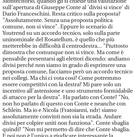
Montecitorio, quando gli si chiede una valutazione
sull'apertura di Giuseppe Conte al 'divisi si vince' di
Dario Franceschini. Resta critico sulla proposta?
"Assolutamente. Senza una proposta politica
comune, non si vince". Eppure lo scenario di
Youtrend su un accordo tecnico, solo sulla parte
uninominale del Rosatellum, è quello che più
metterebbe in difficoltà il centrodestra... "Piuttosto
dimostra che comunque non si vince. Ma come è
pensabile presentarsi agli elettori dicendo: andiamo
divisi perché non siamo in grado di esprimere una
proposta comune, facciamo però un accordo tecnico
nei collegi. Ma chi ci vota cosi? Come potremmo
essere competitivi con la destra? Mi pare solo un
incentivo all'astensione e uno strumento formidabile
di attacco per la destra". Ha parlato con Conte? "No,
non ho parlato di questo con Conte e neanche con
Schlein. Ma io e Nicola (Fratoianni, ndr) siamo
assolutamente convinti non sia la strada. Andare
divisi per colpire uniti non funziona". Conte sbaglia
quindi? "Non mi permetto di dire che Conte sbaglia.
E poi non è l'unico a giudicare interessante la