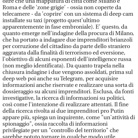
oltre che una mappatura di città come Milano e
Roma e delle 'zone grigie' - ossia non coperte da
telecamere - da 'coprire' con un sistema di deep cam
installate su taxi (progetto quest'ultimo
apparentemente in fase embroniale). E' questo, da
quanto emerge nell'indagine della procura di Milano,
che ha portato a indagare due imprenditori brianzoli
per corruzione del cittadino da parte dello straniero
aggravata dalla finalità di terrorismo ed eversione,
l'obiettivo di alcuni esponenti dell'intelligence russa
(non meglio identificata). Da quanto trapela nella
chiusura indagine i due vengono assoldati, prima sul
deep web poi anche su Telegram, per acquisire
informazioni anche riservate e realizzare una sorta di
dossieraggio su alcuni imprenditori. Esclusa, da fonti
investigative, la ricerca di informazioni su politici,
così come l'intenzione di realizzare attentati. Il fine
della ricerca rivolta ai due imprenditori pro Putin
appare più, spiega un inquirente, come "un'attività di
spionaggio", ossia raccolta di informazioni
privilegiate per un "controllo del territorio" che
sarebbe potuto tornare in qualche modo utile.