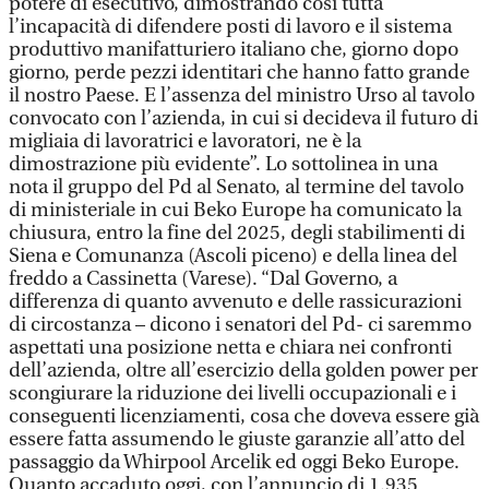
potere di esecutivo, dimostrando così tutta
l’incapacità di difendere posti di lavoro e il sistema
produttivo manifatturiero italiano che, giorno dopo
giorno, perde pezzi identitari che hanno fatto grande
il nostro Paese. E l’assenza del ministro Urso al tavolo
convocato con l’azienda, in cui si decideva il futuro di
migliaia di lavoratrici e lavoratori, ne è la
dimostrazione più evidente”. Lo sottolinea in una
nota il gruppo del Pd al Senato, al termine del tavolo
di ministeriale in cui Beko Europe ha comunicato la
chiusura, entro la fine del 2025, degli stabilimenti di
Siena e Comunanza (Ascoli piceno) e della linea del
freddo a Cassinetta (Varese). “Dal Governo, a
differenza di quanto avvenuto e delle rassicurazioni
di circostanza – dicono i senatori del Pd- ci saremmo
aspettati una posizione netta e chiara nei confronti
dell’azienda, oltre all’esercizio della golden power per
scongiurare la riduzione dei livelli occupazionali e i
conseguenti licenziamenti, cosa che doveva essere già
essere fatta assumendo le giuste garanzie all’atto del
passaggio da Whirpool Arcelik ed oggi Beko Europe.
Quanto accaduto oggi, con l’annuncio di 1.935