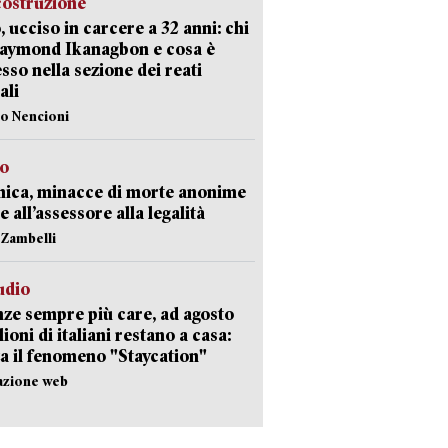
costruzione
, ucciso in carcere a 32 anni: chi
Raymond Ikanagbon e cosa è
sso nella sezione dei reati
ali
lo Nencioni
so
nica, minacce di morte anonime
e all’assessore alla legalità
n Zambelli
udio
ze sempre più care, ad agosto
lioni di italiani restano a casa:
a il fenomeno "Staycation"
azione web