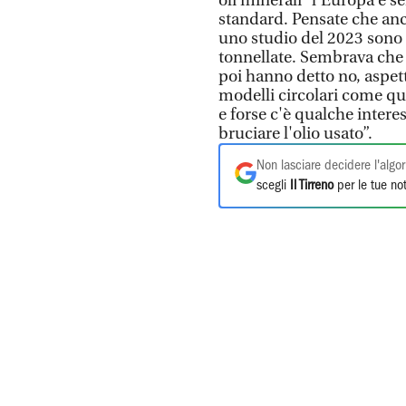
oli minerali “l'Europa è s
standard. Pensate che anche
uno studio del 2023 sono 
tonnellate. Sembrava che l
poi hanno detto no, aspet
modelli circolari come qu
e forse c'è qualche intere
bruciare l'olio usato”.
Non lasciare decidere l'algor
scegli
Il Tirreno
per le tue not