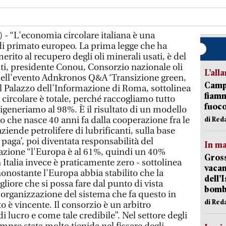
 - “L'economia circolare italiana è una
di primato europeo. La prima legge che ha
erito al recupero degli oli minerali usati, è del
ti, presidente Conou, Consorzio nazionale oli
L’all
dell'evento Adnkronos Q&A ‘Transizione green,
Campi
 al Palazzo dell’Informazione di Roma, sottolinea
fiamm
circolare è totale, perché raccogliamo tutto
fuoc
 rigeneriamo al 98%. È il risultato di un modello
o che nasce 40 anni fa dalla cooperazione fra le
di Red
iende petrolifere di lubrificanti, sulla base
 paga’, poi diventata responsabilità del
In ma
razione “l'Europa è al 61%, quindi un 40%
Gross
n Italia invece è praticamente zero - sottolinea
vacan
onostante l'Europa abbia stabilito che la
dell’
gliore che si possa fare dal punto di vista
bom
’organizzazione del sistema che fa questo in
di Red
 è vincente. Il consorzio è un arbitro
i lucro e come tale credibile”. Nel settore degli