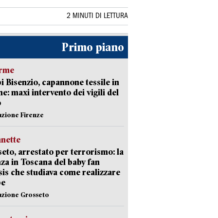
2 MINUTI DI LETTURA
Primo piano
arme
 Bisenzio, capannone tessile in
e: maxi intervento dei vigili del
o
azione Firenze
nette
eto, arrestato per terrorismo: la
za in Toscana del baby fan
Isis che studiava come realizzare
be
azione Grosseto