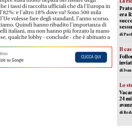
empre stata molto tiepida nel fissare degli
La ri
 i tassi di raccolta ufficiali che dà l'Europa in
Prato
l'82%: e l'altro 18% dove va? Sono 500 mila
era 
’Ue volesse fare degli standard, l’anno scorso,
succe
tiamo. Quindi hanno ribadito l'importanza di
sessu
elli italiani, ma non hanno più forzato la mano
di Pao
sse, qualche lobby - conclude - che è abituato a
Il ca
itmo:
Follo
CLICCA QUI
izie su Google
inviat
di Iva
Lo st
Vacan
24 mi
avanz
di Red