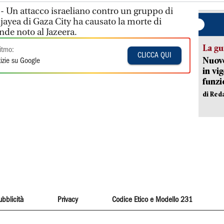
 - Un attacco israeliano contro un gruppo di
jayea di Gaza City ha causato la morte di
nde noto al Jazeera.
La gu
itmo:
CLICCA QUI
Nuovo
izie su Google
in vi
funzi
di Red
ubblicità
Privacy
Codice Etico e Modello 231