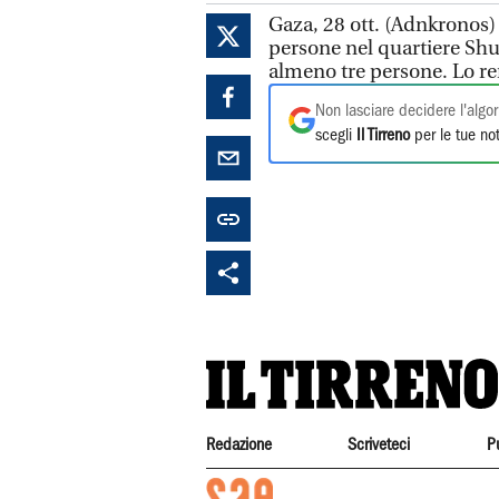
Gaza, 28 ott. (Adnkronos)
persone nel quartiere Shu
almeno tre persone. Lo re
Non lasciare decidere l'algor
scegli
Il Tirreno
per le tue not
Redazione
Scriveteci
P