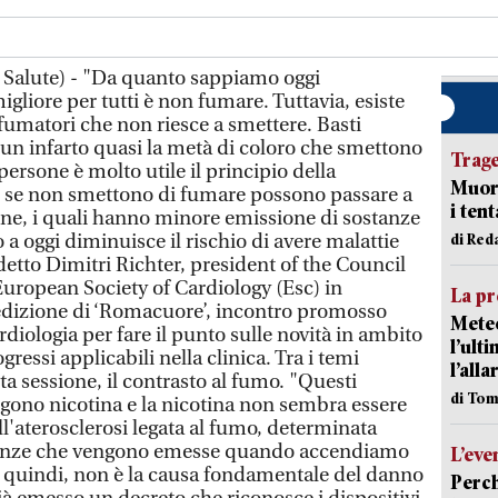
 Salute) - "Da quanto sappiamo oggi
igliore per tutti è non fumare. Tuttavia, esiste
fumatori che non riesce a smettere. Basti
 un infarto quasi la metà di coloro che smettono
Trag
ersone è molto utile il principio della
Muore
oè se non smettono di fumare possono passare a
i ten
ne, i quali hanno minore emissione di sostanze
a oggi diminuisce il rischio di avere malattie
di Red
detto Dimitri Richter, president of the Council
European Society of Cardiology (Esc) in
La pr
edizione di ‘Romacuore’, incontro promosso
Meteo
ardiologia per fare il punto sulle novità in ambito
l’ult
gressi applicabili nella clinica. Tra i temi
l’alla
ta sessione, il contrasto al fumo. "Questi
di Tom
ngono nicotina e la nicotina non sembra essere
l'aterosclerosi legata al fumo, determinata
stanze che vengono emesse quando accendiamo
L’eve
a, quindi, non è la causa fondamentale del danno
Perch