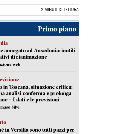
2 MINUTI DI LETTURA
Primo piano
edia
 annegato ad Ansedonia: inutili
tativi di rianimazione
azione web
evisione
 in Toscana, situazione critica:
ima analisi conferma e prolunga
rme – I dati e le previsioni
maso Silvi
nto
é in Versilia sono tutti pazzi per