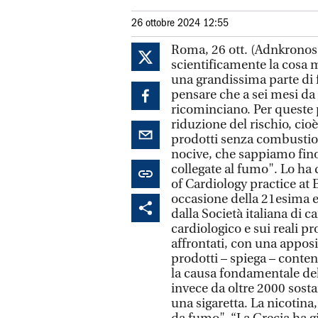
26 ottobre 2024 12:55
Roma, 26 ott. (Adnkronos
scientificamente la cosa m
una grandissima parte di 
pensare che a sei mesi da
ricominciano. Per queste p
riduzione del rischio, ci
prodotti senza combustio
nocive, che sappiamo fino 
collegate al fumo". Lo ha 
of Cardiology practice at 
occasione della 21esima 
dalla Società italiana di c
cardiologico e sui reali pro
affrontati, con una apposi
prodotti – spiega – conte
la causa fondamentale del
invece da oltre 2000 so
una sigaretta. La nicotin