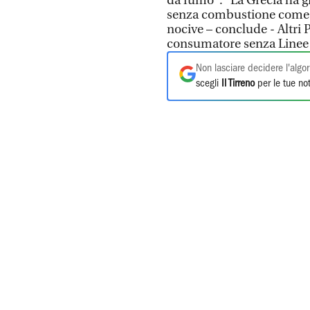
da fumo". “La Grecia ha g
senza combustione come p
nocive – conclude - Altri 
consumatore senza Linee gu
Non lasciare decidere l'algor
scegli
Il Tirreno
per le tue not