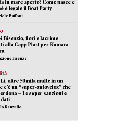
sta in mare aperto? Come nasce e
é è legale il Boat Party
riele Buffoni
to
 Bisenzio, fiori e lacrime
ti alla Capp Plast per Kumara
ra
azione Firenze
lità
-Li, oltre 50mila multe in un
e c’è un “super-autovelox” che
erdona – Le super sanzioni e
i dati
ilo Renzullo