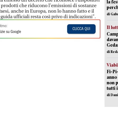
ià emesso un decreto che riconosce i dispositivi
la fe
rodotti che riducono l'emissioni di sostanze
perch
Paesi, anche in Europa, non lo hanno fatto e il
di Gab
ida ufficiali resta così privo di indicazioni".
itmo:
Il lut
CLICCA QUI
izie su Google
Campi
davan
Geda
di Red
Viabi
Fi-Pi
anno 
non p
tutti 
di Dan