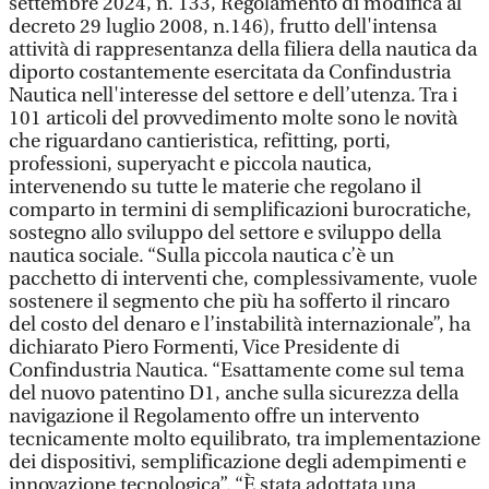
settembre 2024, n. 133, Regolamento di modifica al
decreto 29 luglio 2008, n.146), frutto dell'intensa
attività di rappresentanza della filiera della nautica da
diporto costantemente esercitata da Confindustria
Nautica nell'interesse del settore e dell’utenza. Tra i
101 articoli del provvedimento molte sono le novità
che riguardano cantieristica, refitting, porti,
professioni, superyacht e piccola nautica,
intervenendo su tutte le materie che regolano il
comparto in termini di semplificazioni burocratiche,
sostegno allo sviluppo del settore e sviluppo della
nautica sociale. “Sulla piccola nautica c’è un
pacchetto di interventi che, complessivamente, vuole
sostenere il segmento che più ha sofferto il rincaro
del costo del denaro e l’instabilità internazionale”, ha
dichiarato Piero Formenti, Vice Presidente di
Confindustria Nautica. “Esattamente come sul tema
del nuovo patentino D1, anche sulla sicurezza della
navigazione il Regolamento offre un intervento
tecnicamente molto equilibrato, tra implementazione
dei dispositivi, semplificazione degli adempimenti e
innovazione tecnologica”. “È stata adottata una