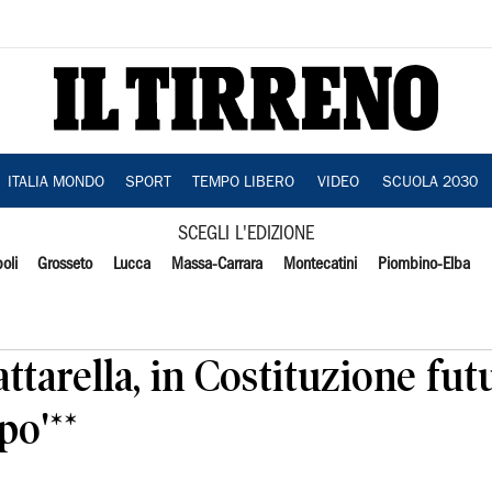
ITALIA MONDO
SPORT
TEMPO LIBERO
VIDEO
SCUOLA 2030
SCEGLI L'EDIZIONE
oli
Grosseto
Lucca
Massa-Carrara
Montecatini
Piombino-Elba
ttarella, in Costituzione futu
po'**