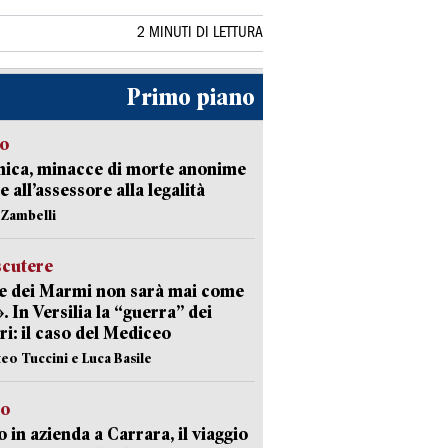
2 MINUTI DI LETTURA
Primo piano
so
nica, minacce di morte anonime
e all’assessore alla legalità
n Zambelli
scutere
e dei Marmi non sarà mai come
». In Versilia la “guerra” dei
i: il caso del Mediceo
teo Tuccini e Luca Basile
to
 in azienda a Carrara, il viaggio