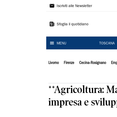
Il
Iscriviti alle Newsletter
Tirreno
Sfoglia il quotidiano
MENU
TOSCANA
Livorno
Firenze
Cecina-Rosignano
Emp
**Agricoltura: Ma
impresa e svilup