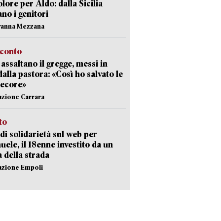
olore per Aldo: dalla Sicilia
ano i genitori
vanna Mezzana
cconto
i assaltano il gregge, messi in
dalla pastora: «Così ho salvato le
pecore»
azione Carrara
sto
di solidarietà sul web per
ele, il 18enne investito da un
a della strada
azione Empoli