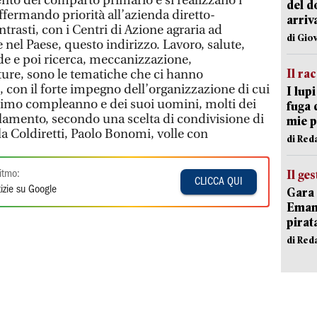
o del comparto primario e si realizzano i
del d
affermando priorità all’azienda diretto-
arriv
trasti, con i Centri di Azione agraria ad
di Gio
 nel Paese, questo indirizzo. Lavoro, salute,
e e poi ricerca, meccanizzazione,
Il ra
lture, sono le tematiche che ci hanno
 con il forte impegno dell’organizzazione di cui
I lup
simo compleanno e dei suoi uomini, molti dei
fuga 
rlamento, secondo una scelta di condivisione di
mie 
lla Coldiretti, Paolo Bonomi, volle con
di Red
Il ge
itmo:
CLICCA QUI
izie su Google
Gara 
Emanu
pirat
di Red