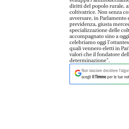
sviluppa l’ammodernament
diritti del popolo rurale, 
coltivatrice. Non senza con
avversare, in Parlamento e
previdenza, giusta merced
specializzazione delle co
accompagnato sino a oggi,
celebriamo oggi l’ottante
quali vennero eletti in Pa
valori che il fondatore de
determinazione".
Non lasciare decidere l'algor
scegli
Il Tirreno
per le tue not