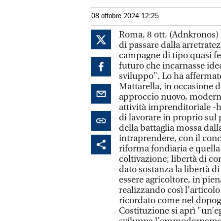
08 ottobre 2024 12:25
Roma, 8 ott. (Adnkronos) -
di passare dalla arretrate
campagne di tipo quasi feu
futuro che incarnasse idea
sviluppo". Lo ha affermato
Mattarella, in occasione d
approccio nuovo, moderno,
attività imprenditoriale -h
di lavorare in proprio sul
della battaglia mossa dalla
intraprendere, con il conc
riforma fondiaria e quella 
coltivazione; libertà di c
dato sostanza la libertà di
essere agricoltore, in piena
realizzando così l’articol
ricordato come nel dopogu
Costituzione si aprì "un’ep