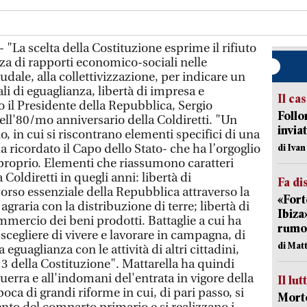
 "La scelta della Costituzione esprime il rifiuto
zza di rapporti economico-sociali nelle
dale, alla collettivizzazione, per indicare un
li di eguaglianza, libertà di impresa e
Il ca
 il Presidente della Repubblica, Sergio
Follo
ell'80/mo anniversario della Coldiretti. "Un
inviat
 in cui si riscontrano elementi specifici di una
a ricordato il Capo dello Stato- che ha l’orgoglio
di Iva
 proprio. Elementi che riassumono caratteri
 Coldiretti in quegli anni: libertà di
Fa di
orso essenziale della Repubblica attraverso la
«Fort
agraria con la distribuzione di terre; libertà di
Ibiza
ommercio dei beni prodotti. Battaglie a cui ha
rumor
 scegliere di vivere e lavorare in campagna, di
di Mat
 eguaglianza con le attività di altri cittadini,
o 3 della Costituzione". Mattarella ha quindi
erra e all'indomani del'entrata in vigore della
Il lut
oca di grandi riforme in cui, di pari passo, si
Morto