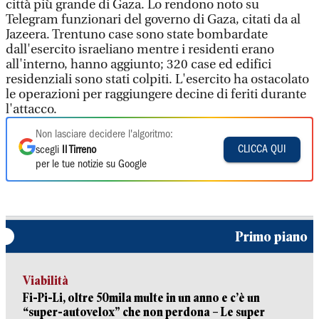
città più grande di Gaza. Lo rendono noto su
Telegram funzionari del governo di Gaza, citati da al
Jazeera. Trentuno case sono state bombardate
dall'esercito israeliano mentre i residenti erano
all'interno, hanno aggiunto; 320 case ed edifici
residenziali sono stati colpiti. L'esercito ha ostacolato
le operazioni per raggiungere decine di feriti durante
l'attacco.
Non lasciare decidere l'algoritmo:
CLICCA QUI
scegli
Il Tirreno
per le tue notizie su Google
Primo piano
Viabilità
Fi-Pi-Li, oltre 50mila multe in un anno e c’è un
“super-autovelox” che non perdona – Le super