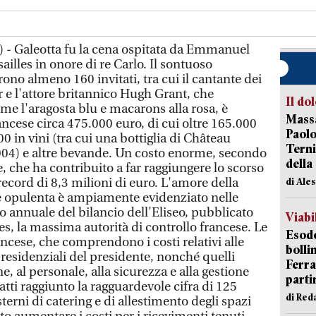
s) - Galeotta fu la cena ospitata da Emmanuel
illes in onore di re Carlo. Il sontuoso
ono almeno 160 invitati, tra cui il cantante dei
r e l'attore britannico Hugh Grant, che
Il do
me l'aragosta blu e macarons alla rosa, è
Massa
ancese circa 475.000 euro, di cui oltre 165.000
Paolo
000 in vini (tra cui una bottiglia di Château
Terni
04) e altre bevande. Un costo enorme, secondo
della
e, che ha contribuito a far raggiungere lo scorso
 record di 8,3 milioni di euro. L'amore della
di Ale
ne opulenta è ampiamente evidenziato nelle
o annuale del bilancio dell'Eliseo, pubblicato
Viabi
s, la massima autorità di controllo francese. Le
Esodo
ncese, che comprendono i costi relativi alle
bolli
residenziali del presidente, nonché quelli
Ferr
e, al personale, alla sicurezza e alla gestione
parti
tti raggiunto la ragguardevole cifra di 125
di Red
esterni di catering e di allestimento degli spazi