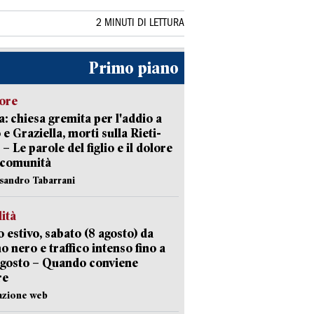
2 MINUTI DI LETTURA
Primo piano
lore
: chiesa gremita per l'addio a
 e Graziella, morti sulla Rieti-
 – Le parole del figlio e il dolore
 comunità
ssandro Tabarrani
lità
 estivo, sabato (8 agosto) da
no nero e traffico intenso fino a
agosto – Quando conviene
re
azione web