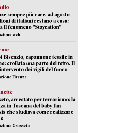
udio
ze sempre più care, ad agosto
lioni di italiani restano a casa:
a il fenomeno "Staycation"
azione web
arme
 Bisenzio, capannone tessile in
e: crollata una parte del tetto. Il
intervento dei vigili del fuoco
azione Firenze
nette
eto, arrestato per terrorismo: la
za in Toscana del baby fan
Isis che studiava come realizzare
be
azione Grosseto