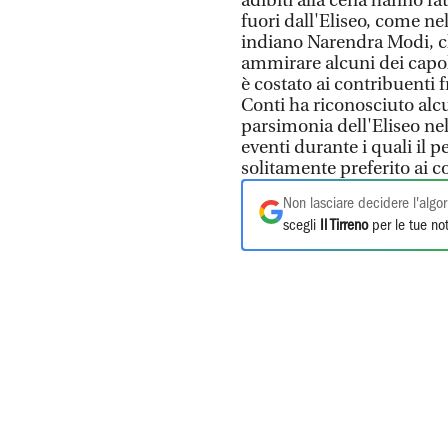
adibiti alla cena hanno fa
fuori dall'Eliseo, come ne
indiano Narendra Modi, ch
ammirare alcuni dei capol
è costato ai contribuenti f
Conti ha riconosciuto alcu
parsimonia dell'Eliseo ne
eventi durante i quali il 
solitamente preferito ai co
Non lasciare decidere l'algor
scegli
Il Tirreno
per le tue not