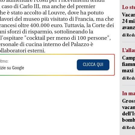
tto aumentare i costi per i ricevimenti tenuti
l caso di Carlo III, ma anche del premier
Lo st
e è stato accolto al Louvre, dove ha potuto
Vacan
avori del museo più visitato di Francia, ma che
24 mi
rancesi oltre 400.000 euro. Tuttavia, la Corte dei
avanz
ni sforzi di risparmio, sottolineando la
di Red
ll'ospitare "cocktail per meno di 100 persone",
personale di cucina interno del Palazzo è
L’all
llaboratori esterni.
Campi
itmo:
fiamm
CLICCA QUI
izie su Google
maxi 
di Red
In ma
Gross
vacan
dell’
bom
di Red