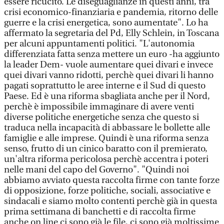
essere ricucito. Le diseguaglianze in questi anni, tra
crisi economico-finanziaria e pandemia, ritorno delle
guerre e la crisi energetica, sono aumentate". Lo ha
affermato la segretaria del Pd, Elly Schlein, in Toscana
per alcuni appuntamenti politici. "L'autonomia
differenziata fatta senza mettere un euro -ha aggiunto
la leader Dem- vuole aumentare quei divari e invece
quei divari vanno ridotti, perchè quei divari li hanno
pagati soprattutto le aree interne e il Sud di questo
Paese. Ed è una riforma sbagliata anche per il Nord,
perchè è impossibile immaginare di avere venti
diverse politiche energetiche senza che questo si
traduca nella incapacità di abbassare le bollette alle
famiglie e alle imprese. Quindi è una riforma senza
senso, frutto di un cinico baratto con il premierato,
un'altra riforma pericolosa perchè accentra i poteri
nelle mani del capo del Governo". "Quindi noi
abbiamo avviato questa raccolta firme con tante forze
di opposizione, forze politiche, sociali, associative e
sindacali e siamo molto contenti perchè già in questa
prima settimana di banchetti e di raccolta firme
anche on line ci sono già le file, ci sono già moltissime