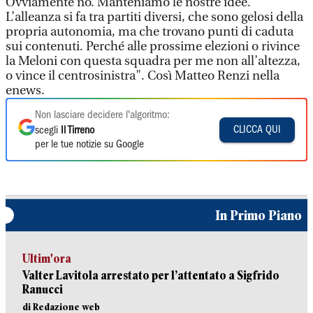
Ovviamente no. Manteniamo le nostre idee.
L’alleanza si fa tra partiti diversi, che sono gelosi della
propria autonomia, ma che trovano punti di caduta
sui contenuti. Perché alle prossime elezioni o rivince
la Meloni con questa squadra per me non all’altezza,
o vince il centrosinistra". Così Matteo Renzi nella
enews.
Non lasciare decidere l'algoritmo:
CLICCA QUI
scegli
Il Tirreno
per le tue notizie su Google
In Primo Piano
Ultim'ora
Valter Lavitola arrestato per l’attentato a Sigfrido
Ranucci
di Redazione web