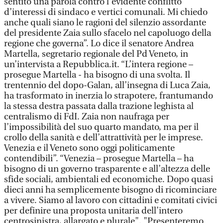
sentito una parola contro l’evidente conflitto
d’interessi di sindaco e vertici comunali. Mi chiedo
anche quali siano le ragioni del silenzio assordante
del presidente Zaia sullo sfacelo nel capoluogo della
regione che governa”. Lo dice il senatore Andrea
Martella, segretario regionale del Pd Veneto, in
un’intervista a Repubblica.it. “L’intera regione –
prosegue Martella - ha bisogno di una svolta. Il
trentennio del dopo-Galan, all’insegna di Luca Zaia,
ha trasformato in inerzia lo strapotere, frantumando
la stessa destra passata dalla trazione leghista al
centralismo di FdI. Zaia non naufraga per
l’impossibilità del suo quarto mandato, ma per il
crollo della sanità e dell’attrattività per le imprese.
Venezia e il Veneto sono oggi politicamente
contendibili”. “Venezia – prosegue Martella – ha
bisogno di un governo trasparente e all’altezza delle
sfide sociali, ambientali ed economiche. Dopo quasi
dieci anni ha semplicemente bisogno di ricominciare
a vivere. Siamo al lavoro con cittadini e comitati civici
per definire una proposta unitaria dell’intero
centrosinistra, allargato e plurale". "Presenteremo