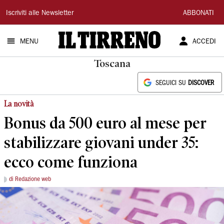
Il
Iscriviti alle Newsletter
ABBONATI
Tirreno
MENU
ACCEDI
Toscana
SEGUICI SU
DISCOVER
La novità
Bonus da 500 euro al mese per
stabilizzare giovani under 35:
ecco come funziona
di Redazione web